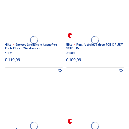
Nové
Nike
·
Športová mikina s kapucňou
Nike
·
Pán. futbalový dres FCB DF JSY
Tech Fleece Windrunner
STAD HM
Ženy
Unisex
€ 119,99
€ 109,99
Nové