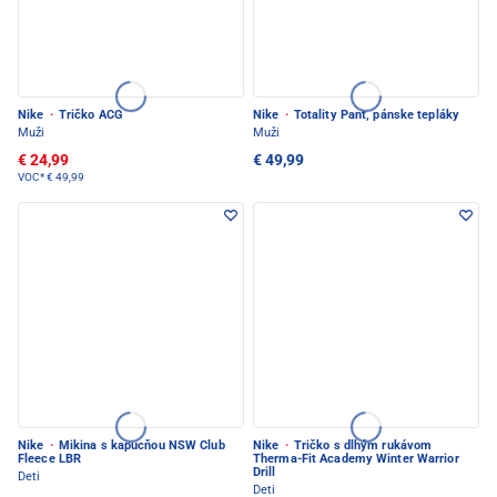
Nike
·
Tričko ACG
Nike
·
Totality Pant, pánske tepláky
Muži
Muži
€ 24,99
€ 49,99
VOC*
€ 49,99
Nike
·
Mikina s kapucňou NSW Club
Nike
·
Tričko s dlhým rukávom
Fleece LBR
Therma-Fit Academy Winter Warrior
Drill
Deti
Deti