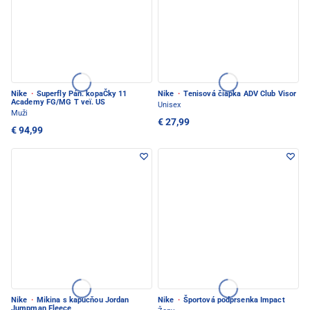
Nike
·
Superfly Pán. kopaČky 11
Nike
·
Tenisová čiapka ADV Club Visor
Academy FG/MG T veï. US
Unisex
Muži
€ 27,99
€ 94,99
Nike
·
Mikina s kapucňou Jordan
Nike
·
Športová podprsenka Impact
Jumpman Fleece