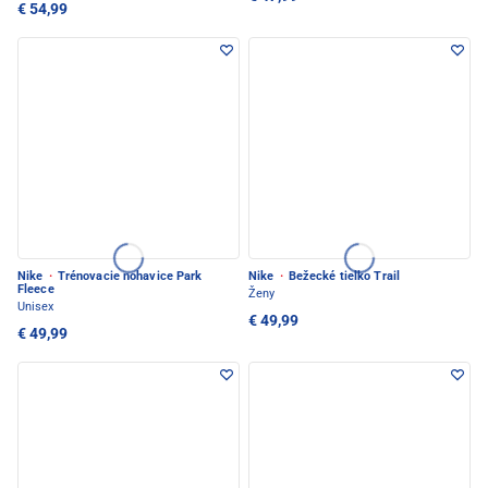
€ 54,99
Nike
·
Trénovacie nohavice Park
Nike
·
Bežecké tielko Trail
Fleece
Ženy
Unisex
€ 49,99
€ 49,99