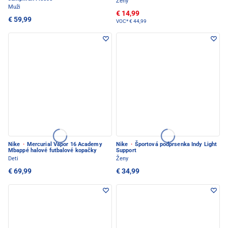
Ženy
Muži
€ 14,99
€ 59,99
VOC*
€ 44,99
Nike
·
Mercurial Vapor 16 Academy
Nike
·
Športová podprsenka Indy Light
Mbappé halové futbalové kopačky
Support
Deti
Ženy
€ 69,99
€ 34,99