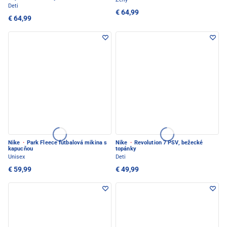
Deti
€ 64,99
€ 64,99
Nike
·
Park Fleece futbalová mikina s
Nike
·
Revolution 7 PSV, bežecké
kapucňou
topánky
Unisex
Deti
€ 59,99
€ 49,99