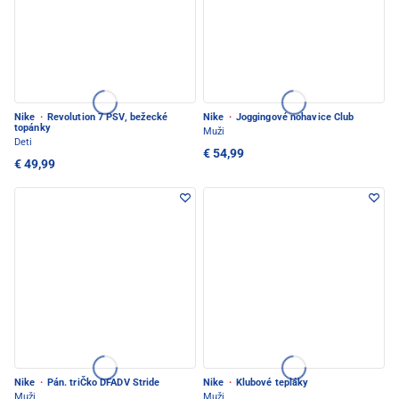
Nike
·
Revolution 7 PSV, bežecké
Nike
·
Joggingové nohavice Club
topánky
Muži
Deti
€ 54,99
€ 49,99
Nike
·
Pán. triČko DFADV Stride
Nike
·
Klubové tepláky
Muži
Muži