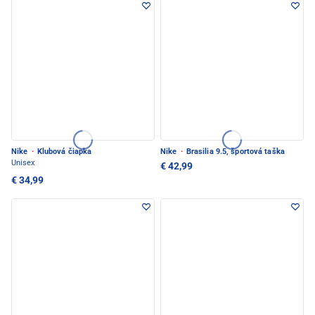
Nike
·
Klubová čiapka
Nike
·
Brasilia 9.5, športová taška
Unisex
€ 42,99
€ 34,99