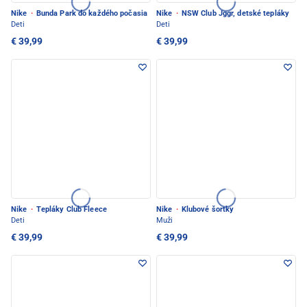
Nike
·
Bunda Park do každého počasia
Nike
·
NSW Club Jggr, detské tepláky
Deti
Deti
€ 39,99
€ 39,99
Nike
·
Tepláky Club Fleece
Nike
·
Klubové šortky
Deti
Muži
€ 39,99
€ 39,99