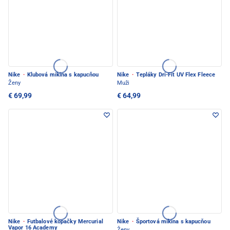
Nike
·
Klubová mikina s kapucňou
Nike
·
Tepláky Dri-Fit UV Flex Fleece
Ženy
Muži
€ 69,99
€ 64,99
Nike
·
Futbalové kopačky Mercurial
Nike
·
Športová mikina s kapucňou
Vapor 16 Academy
Ženy