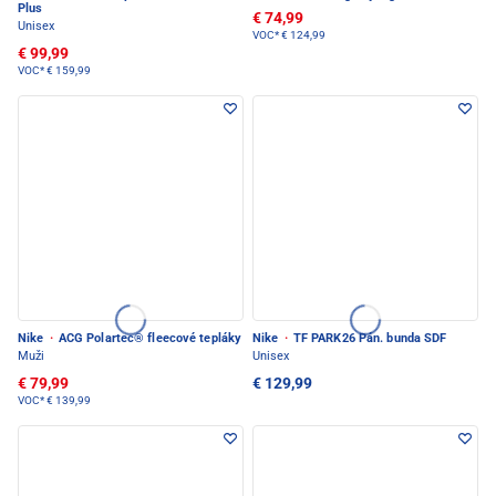
Plus
€ 74,99
Unisex
VOC*
€ 124,99
€ 99,99
VOC*
€ 159,99
Nike
·
ACG Polartec® fleecové tepláky
Nike
·
TF PARK26 Pán. bunda SDF
Muži
Unisex
€ 79,99
€ 129,99
VOC*
€ 139,99