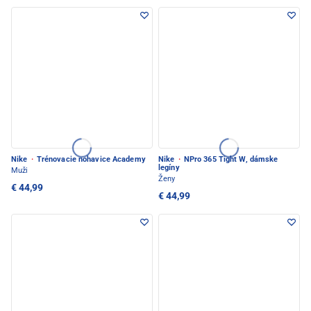
Nike
·
Trénovacie nohavice Academy
Nike
·
NPro 365 Tight W, dámske
legíny
Muži
Ženy
€ 44,99
€ 44,99