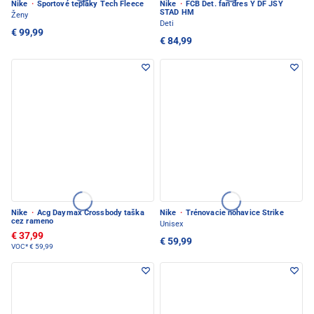
Nike
·
Športové tepláky Tech Fleece
Nike
·
FCB Det. fan dres Y DF JSY
STAD HM
Ženy
Deti
€ 99,99
€ 84,99
Nike
·
Acg Daymax Crossbody taška
Nike
·
Trénovacie nohavice Strike
cez rameno
Unisex
€ 37,99
€ 59,99
VOC*
€ 59,99