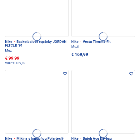
Nike
·
Basketbalové topánky JORDAN
Nike
·
Vesta Therma-Fit
FLTCLB '91
Muži
Muži
€ 169,99
€ 99,99
VOC*
€ 139,99
Nike
·
Mikina s kapucňou Polartec®
Nike
·
Batoh Acg Daybag