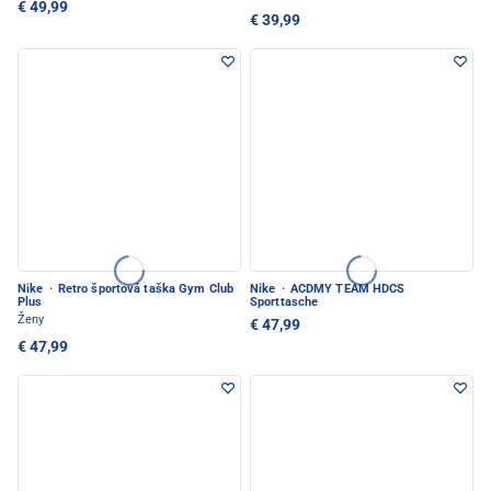
€ 49,99
€ 39,99
Nike
·
Retro športová taška Gym Club
Nike
·
ACDMY TEAM HDCS
Plus
Sporttasche
Ženy
€ 47,99
€ 47,99