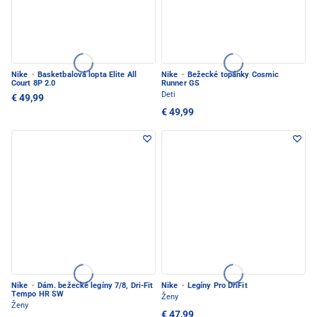
Nike
·
Basketbalová lopta Elite All
Nike
·
Bežecké topánky Cosmic
Court 8P 2.0
Runner GS
Deti
€ 49,99
€ 49,99
Nike
·
Dám. bežecké legíny 7/8, Dri-Fit
Nike
·
Legíny Pro DriFit
Tempo HR SW
Ženy
Ženy
€ 47,99