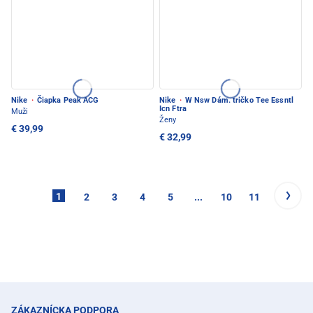
Nike
·
Čiapka Peak ACG
Nike
·
W Nsw Dám. tričko Tee Essntl
Icn Ftra
Muži
Ženy
€ 39,99
€ 32,99
1
2
3
4
5
...
10
11
ZÁKAZNÍCKA PODPORA