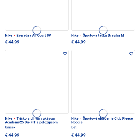
Nike
·
Everyday All Court 8P
Nike
·
Športová taška Brasilia M
€ 44,99
€ 44,99
Nike
·
Tričko s dlhým rukávom
Nike
·
Športové oblečenie Club Fleece
Academy25 Dri-FIT s polozipsom
Hoodie
Unisex
Deti
€ 44,99
€ 44,99