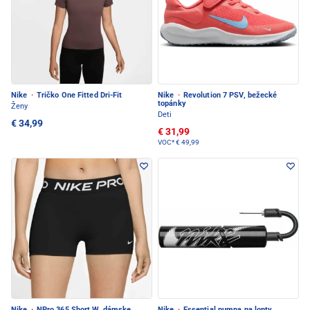
Nike
·
Tričko One Fitted Dri-Fit
Nike
·
Revolution 7 PSV, bežecké
topánky
Ženy
Deti
€ 34,99
€ 31,99
VOC*
€ 49,99
Nike
·
NPro 365 Short W, dámske
Nike
·
Essential pumpa na lopty