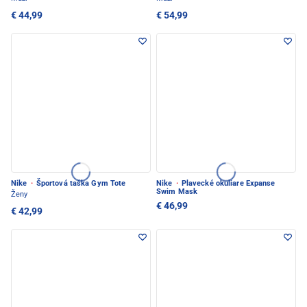
€ 44,99
€ 54,99
Nike
·
Športová taška Gym Tote
Nike
·
Plavecké okuliare Expanse
Swim Mask
Ženy
€ 46,99
€ 42,99