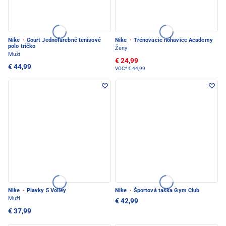
Nike
·
Court Jednofarebné tenisové
Nike
·
Trénovacie nohavice Academy
polo tričko
Ženy
Muži
€ 24,99
€ 44,99
VOC*
€ 44,99
Nike
·
Plavky 5 Volley
Nike
·
Športová taška Gym Club
Muži
€ 42,99
€ 37,99