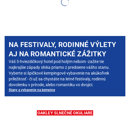
NA FESTIVALY, RODINNÉ VÝLETY
AJ NA ROMANTICKÉ ZÁŽITKY
Váš 5-hviezdičkový hotel pod holým nebom -zažite tie
najkrajšie západy slnka priamo z predsiene vášho stanu.
Vyberte si špičkové kempingové vybavenie na akúkoľvek
príležitosť - či už sa chystáte na letné festivaly, rodinnú
dovolenku v prírode, alebo romantiku vo dvojici.
Stany a vybavenie na kemping
OAKLEY SLNEČNÉ OKULIARE