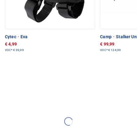
Cytec
·
Eva
Camp
·
Stalker Un
€ 4,99
€ 99,99
VOC*
€ 39,99
VOC*
€ 124,99