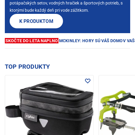
potápačských setov, vodných hračiek a športových potrieb, s
ktorými bude každý deň pri vode zážitkom.
K PRODUKTOM
SKOČTE DO LETA NAPLNO
MCKINLEY: HORY SÚ VÁŠ DOMOV
VAŠ
TOP PRODUKTY