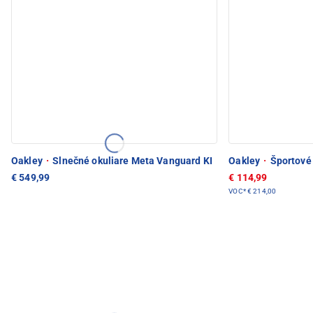
Oakley
·
Slnečné okuliare Meta Vanguard KI
Oakley
·
Športové 
€ 549,99
€ 114,99
VOC*
€ 214,00