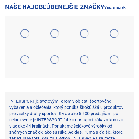
NAŠE NAJOBĽÚBENEJŠIE ZNAČKY
Viac značiek
INTERSPORT je svetovým lídrom v oblasti športového
vybavenia a oblečenia, ktorý ponúka širokú škálu produktov
pre všetky druhy športov. S viac ako 5 500 predajňami po
celom svete je INTERSPORT ľahko dostupný zákazníkom vo
viac ako 44 krajinách. Ponúkame špičkové výrobky od
známych značiek, ako sú Nike, Adidas, Puma a ďalšie, ktoré
zaručujú vysokú kvalitu a výkon. INTERSPORT sa môže