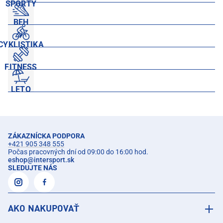
ŠPORTY
BEH
CYKLISTIKA
FITNESS
LETO
ZÁKAZNÍCKA PODPORA
+421 905 348 555
Počas pracovných dní od 09:00 do 16:00 hod.
eshop
@
intersport.sk
SLEDUJTE NÁS
AKO NAKUPOVAŤ