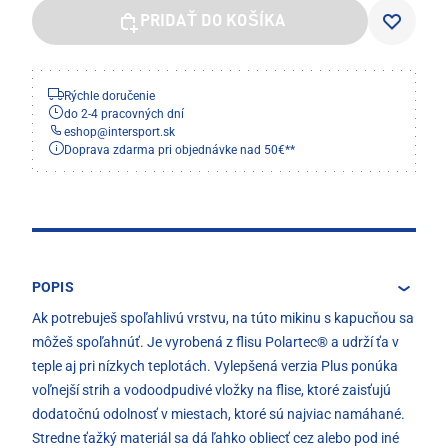
PRIDAŤ DO KOŠÍKA
Rýchle doručenie
do 2-4 pracovných dní
eshop
@
intersport.sk
Doprava zdarma pri objednávke nad 50€**
POPIS
Ak potrebuješ spoľahlivú vrstvu, na túto mikinu s kapucňou sa
môžeš spoľahnúť. Je vyrobená z flisu Polartec® a udrží ťa v
teple aj pri nízkych teplotách. Vylepšená verzia Plus ponúka
voľnejší strih a vodoodpudivé vložky na flise, ktoré zaisťujú
dodatočnú odolnosť v miestach, ktoré sú najviac namáhané.
Stredne ťažký materiál sa dá ľahko obliecť cez alebo pod iné