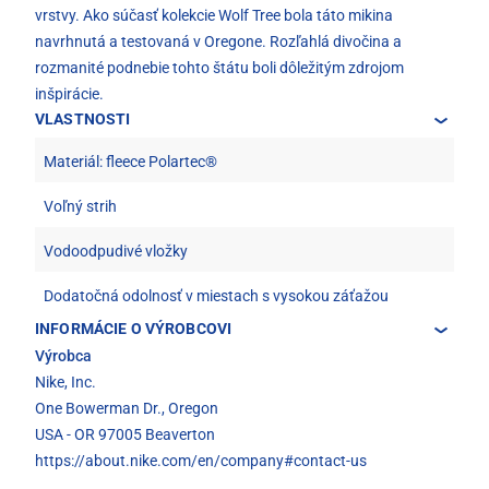
vrstvy. Ako súčasť kolekcie Wolf Tree bola táto mikina
navrhnutá a testovaná v Oregone. Rozľahlá divočina a
rozmanité podnebie tohto štátu boli dôležitým zdrojom
inšpirácie.
VLASTNOSTI
Materiál: fleece Polartec®
Voľný strih
Vodoodpudivé vložky
Dodatočná odolnosť v miestach s vysokou záťažou
INFORMÁCIE O VÝROBCOVI
Výrobca
Nike, Inc.
One Bowerman Dr., Oregon
USA - OR 97005 Beaverton
https://about.nike.com/en/company#contact-us