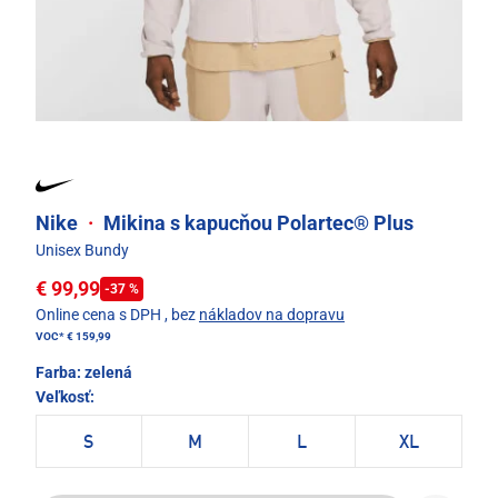
Nike
·
Mikina s kapucňou Polartec® Plus
Unisex Bundy
€ 99,99
-37 %
Online cena s DPH
, bez
nákladov na dopravu
VOC*
€ 159,99
Farba:
zelená
Veľkosť:
S
M
L
XL