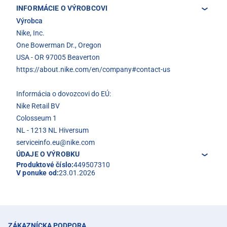
INFORMÁCIE O VÝROBCOVI
Výrobca
Nike, Inc.
One Bowerman Dr., Oregon
USA - OR 97005 Beaverton
https://about.nike.com/en/company#contact-us
Informácia o dovozcovi do EÚ:
Nike Retail BV
Colosseum 1
NL - 1213 NL Hiversum
serviceinfo.eu@nike.com
ÚDAJE O VÝROBKU
Produktové číslo:
449507310
V ponuke od:
23.01.2026
ZÁKAZNÍCKA PODPORA