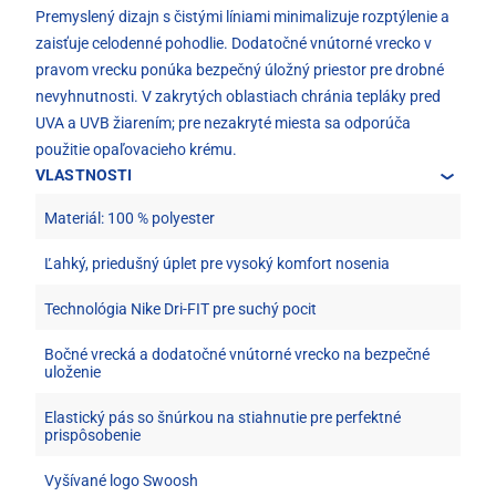
Premyslený dizajn s čistými líniami minimalizuje rozptýlenie a
zaisťuje celodenné pohodlie. Dodatočné vnútorné vrecko v
pravom vrecku ponúka bezpečný úložný priestor pre drobné
nevyhnutnosti. V zakrytých oblastiach chránia tepláky pred
UVA a UVB žiarením; pre nezakryté miesta sa odporúča
použitie opaľovacieho krému.
VLASTNOSTI
Materiál: 100 % polyester
Ľahký, priedušný úplet pre vysoký komfort nosenia
Technológia Nike Dri-FIT pre suchý pocit
Bočné vrecká a dodatočné vnútorné vrecko na bezpečné
uloženie
Elastický pás so šnúrkou na stiahnutie pre perfektné
prispôsobenie
Vyšívané logo Swoosh