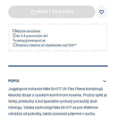
PRIDAŤ DO KOŠÍKA
Rýchle doručenie
do 2-4 pracovných dní
eshop
@
intersport.sk
Doprava zdarma pri objednávke nad 50€**
POPIS
Joggingové nohavice Nike Dri-FIT UV Flex Fleece kombinujú
klasický dizajn s vysokým komfortom nosenia. Pružný úplet je
ľahký, priedušný a bol špeciálne vyvinutý pre každý druh
tréningu. Vďaka technológii Nike Dri-FIT sa pot efektívne
odvádza od pokožky, takže zostaneš príjemne v suchu.