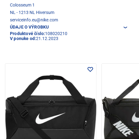
Colosseum 1
NL - 1213 NL Hiversum
serviceinfo.eu@nike.com
ÚDAJE O VÝROBKU
Produktové číslo:
108020210
V ponuke od:
21.12.2023