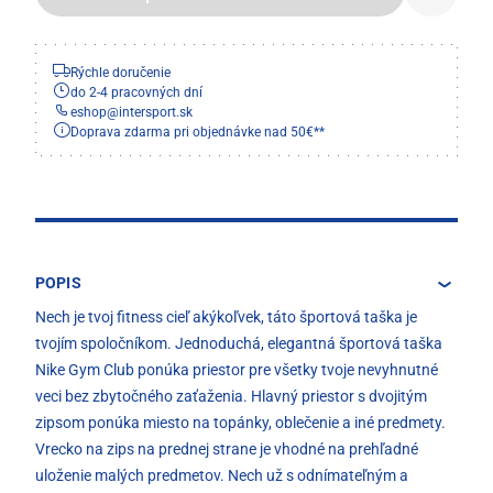
Rýchle doručenie
do 2-4 pracovných dní
eshop
@
intersport.sk
Doprava zdarma pri objednávke nad 50€**
POPIS
Nech je tvoj fitness cieľ akýkoľvek, táto športová taška je
tvojím spoločníkom. Jednoduchá, elegantná športová taška
Nike Gym Club ponúka priestor pre všetky tvoje nevyhnutné
veci bez zbytočného zaťaženia. Hlavný priestor s dvojitým
zipsom ponúka miesto na topánky, oblečenie a iné predmety.
Vrecko na zips na prednej strane je vhodné na prehľadné
uloženie malých predmetov. Nech už s odnímateľným a