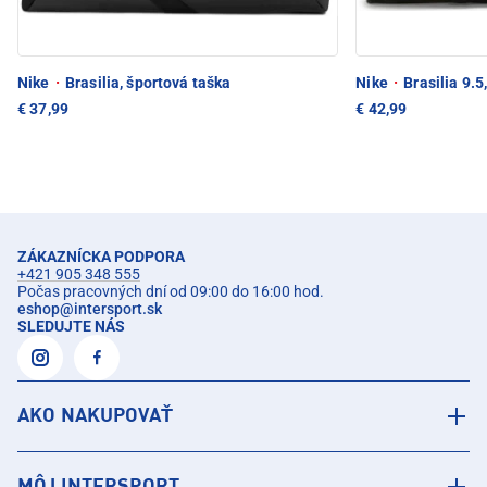
Nike
·
Brasilia, športová taška
Nike
·
Brasilia 9.5
€ 37,99
€ 42,99
ZÁKAZNÍCKA PODPORA
+421 905 348 555
Počas pracovných dní od 09:00 do 16:00 hod.
eshop
@
intersport.sk
SLEDUJTE NÁS
AKO NAKUPOVAŤ
MÔJ INTERSPORT