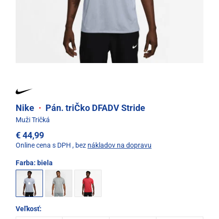
Nike
·
Pán. triČko DFADV Stride
Muži Tričká
€ 44,99
Online cena s DPH
, bez
nákladov na dopravu
Farba:
biela
Veľkosť: