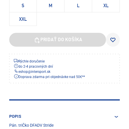
S
M
L
XL
XXL
PRIDAŤ DO KOŠÍKA
Rýchle doručenie
do 2-4 pracovných dní
eshop
@
intersport.sk
Doprava zdarma pri objednávke nad 50€**
POPIS
Pán. triČko DFADV Stride