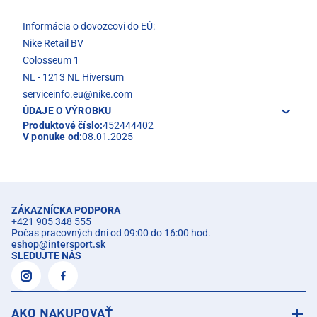
Informácia o dovozcovi do EÚ:
Nike Retail BV
Colosseum 1
NL - 1213 NL Hiversum
serviceinfo.eu@nike.com
ÚDAJE O VÝROBKU
Produktové číslo:
452444402
V ponuke od:
08.01.2025
ZÁKAZNÍCKA PODPORA
+421 905 348 555
Počas pracovných dní od 09:00 do 16:00 hod.
eshop
@
intersport.sk
SLEDUJTE NÁS
AKO NAKUPOVAŤ