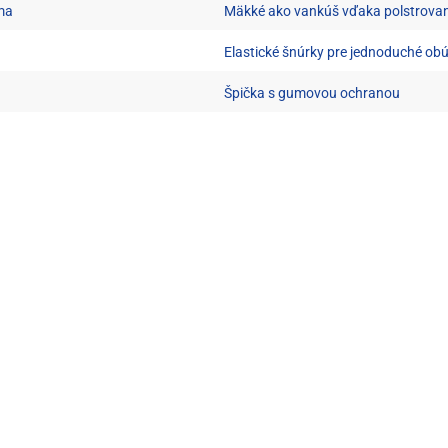
uma
Mäkké ako vankúš vďaka polstrova
Elastické šnúrky pre jednoduché ob
Špička s gumovou ochranou