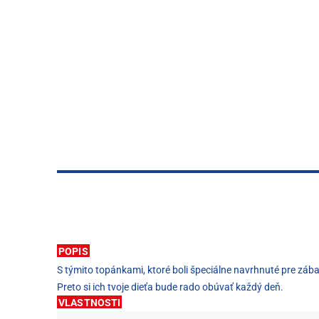
POPIS
S týmito topánkami, ktoré boli špeciálne navrhnuté pre zá
Preto si ich tvoje dieťa bude rado obúvať každý deň.
VLASTNOSTI