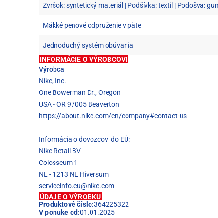
Zvršok: syntetický materiál | Podšívka: textil | Podošva: g
Mäkké penové odpruženie v päte
Jednoduchý systém obúvania
INFORMÁCIE O VÝROBCOVI
Výrobca
Nike, Inc.
One Bowerman Dr., Oregon
USA - OR 97005 Beaverton
https://about.nike.com/en/company#contact-us
Informácia o dovozcovi do EÚ:
Nike Retail BV
Colosseum 1
NL - 1213 NL Hiversum
serviceinfo.eu@nike.com
ÚDAJE O VÝROBKU
Produktové číslo:
364225322
V ponuke od:
01.01.2025