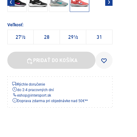
Veľkosť:
27½
28
29½
31
PRIDAŤ DO KOŠÍKA
Rýchle doručenie
do 2-4 pracovných dní
eshop
@
intersport.sk
Doprava zdarma pri objednávke nad 50€**