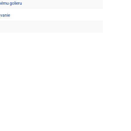
nému golieru
úvanie