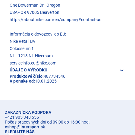
One Bowerman Dr., Oregon
USA - OR 97005 Beaverton
https://about.nike.com/en/company#contact-us
Informácia o dovozcovi do EÚ:
Nike Retail BV
Colosseum 1
NL - 1213 NL Hiversum
serviceinfo.eu@nike.com
ÚDAJE O VÝROBKU
Produktové číslo:
487734546
V ponuke od:
10.01.2025
ZÁKAZNÍCKA PODPORA
+421 905 348 555
Počas pracovných dní od 09:00 do 16:00 hod.
eshop
@
intersport.sk
SLEDUJTE NÁS