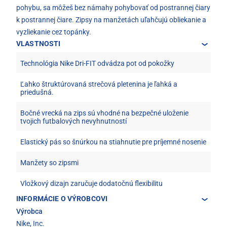
pohybu, sa môžeš bez námahy pohybovať od postrannej čiary
k postrannej čiare. Zipsy na manžetách uľahčujú obliekanie a
vyzliekanie cez topánky.
VLASTNOSTI
Technológia Nike Dri-FIT odvádza pot od pokožky
Ľahko štruktúrovaná strečová pletenina je ľahká a
priedušná.
Bočné vrecká na zips sú vhodné na bezpečné uloženie
tvojich futbalových nevyhnutností
Elastický pás so šnúrkou na stiahnutie pre príjemné nosenie
Manžety so zipsmi
Vložkový dizajn zaručuje dodatočnú flexibilitu
INFORMÁCIE O VÝROBCOVI
Výrobca
Nike, Inc.