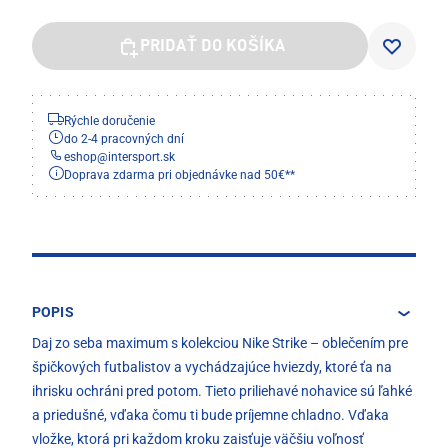
PRIDAŤ DO KOŠÍKA
Rýchle doručenie
do 2-4 pracovných dní
eshop
@
intersport.sk
Doprava zdarma pri objednávke nad 50€**
POPIS
Daj zo seba maximum s kolekciou Nike Strike – oblečením pre
špičkových futbalistov a vychádzajúce hviezdy, ktoré ťa na
ihrisku ochráni pred potom. Tieto priliehavé nohavice sú ľahké
a priedušné, vďaka čomu ti bude príjemne chladno. Vďaka
vložke, ktorá pri každom kroku zaisťuje väčšiu voľnosť