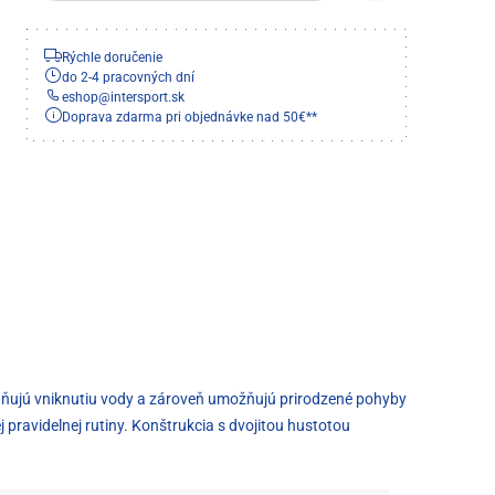
Rýchle doručenie
do 2-4 pracovných dní
eshop
@
intersport.sk
Doprava zdarma pri objednávke nad 50€**
braňujú vniknutiu vody a zároveň umožňujú prirodzené pohyby
j pravidelnej rutiny. Konštrukcia s dvojitou hustotou