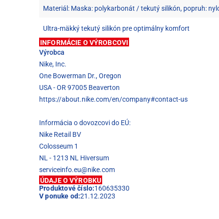
Materiál: Maska: polykarbonát / tekutý silikón, popruh: nyl
Ultra-mäkký tekutý silikón pre optimálny komfort
INFORMÁCIE O VÝROBCOVI
Výrobca
Nike, Inc.
One Bowerman Dr., Oregon
USA - OR 97005 Beaverton
https://about.nike.com/en/company#contact-us
Informácia o dovozcovi do EÚ:
Nike Retail BV
Colosseum 1
NL - 1213 NL Hiversum
serviceinfo.eu@nike.com
ÚDAJE O VÝROBKU
Produktové číslo:
160635330
V ponuke od:
21.12.2023