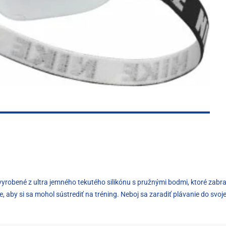
sú vyrobené z ultra jemného tekutého silikónu s pružnými bodmi, ktoré za
, aby si sa mohol sústrediť na tréning. Neboj sa zaradiť plávanie do svoje