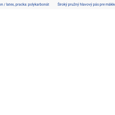
on / latex, pracka: polykarbonát
Široký pružný hlavový pás pre mäkk