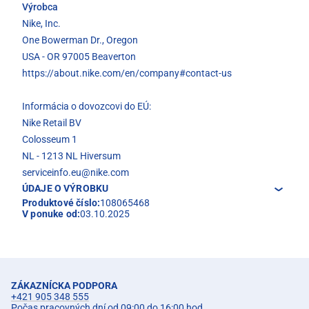
Výrobca
Nike, Inc.
One Bowerman Dr., Oregon
USA - OR 97005 Beaverton
https://about.nike.com/en/company#contact-us
Informácia o dovozcovi do EÚ:
Nike Retail BV
Colosseum 1
NL - 1213 NL Hiversum
serviceinfo.eu@nike.com
ÚDAJE O VÝROBKU
Produktové číslo:
108065468
V ponuke od:
03.10.2025
ZÁKAZNÍCKA PODPORA
+421 905 348 555
Počas pracovných dní od 09:00 do 16:00 hod.