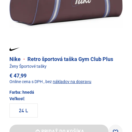
Nike
·
Retro športová taška Gym Club Plus
Ženy Športové tašky
€ 47,99
Online cena s DPH
, bez
nákladov na dopravu
Farba:
hnedá
Veľkosť:
24 L