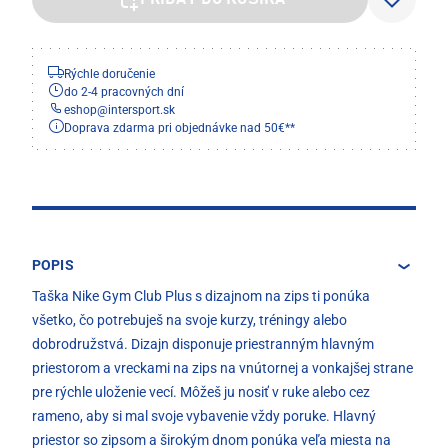
PRIDAŤ DO KOŠÍKA
Rýchle doručenie
do 2-4 pracovných dní
eshop
@
intersport.sk
Doprava zdarma pri objednávke nad 50€**
POPIS
Taška Nike Gym Club Plus s dizajnom na zips ti ponúka
všetko, čo potrebuješ na svoje kurzy, tréningy alebo
dobrodružstvá. Dizajn disponuje priestranným hlavným
priestorom a vreckami na zips na vnútornej a vonkajšej strane
pre rýchle uloženie vecí. Môžeš ju nosiť v ruke alebo cez
rameno, aby si mal svoje vybavenie vždy poruke. Hlavný
priestor so zipsom a širokým dnom ponúka veľa miesta na