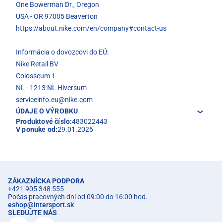
One Bowerman Dr., Oregon
USA - OR 97005 Beaverton
https://about.nike.com/en/company#contact-us
Informácia o dovozcovi do EÚ:
Nike Retail BV
Colosseum 1
NL - 1213 NL Hiversum
serviceinfo.eu@nike.com
ÚDAJE O VÝROBKU
Produktové číslo:
483022443
V ponuke od:
29.01.2026
ZÁKAZNÍCKA PODPORA
+421 905 348 555
Počas pracovných dní od 09:00 do 16:00 hod.
eshop
@
intersport.sk
SLEDUJTE NÁS