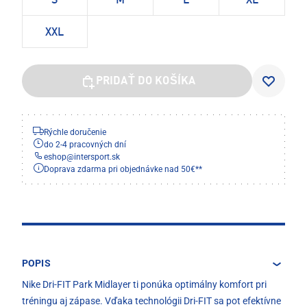
S
M
L
XL
XXL
PRIDAŤ DO KOŠÍKA
Rýchle doručenie
do 2-4 pracovných dní
eshop
@
intersport.sk
Doprava zdarma pri objednávke nad 50€**
POPIS
Nike Dri-FIT Park Midlayer ti ponúka optimálny komfort pri
tréningu aj zápase. Vďaka technológii Dri-FIT sa pot efektívne