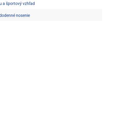
u a športový vzhľad
aždodenné nosenie