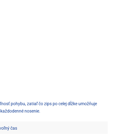
ľnosť pohybu, zatiaľ čo zips po celej dĺžke umožňuje
na každodenné nosenie.
voľný čas