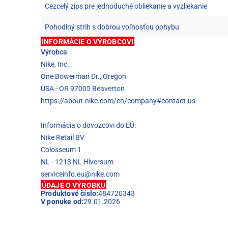
Cezcelý zips pre jednoduché obliekanie a vyzliekanie
Pohodlný strih s dobrou voľnosťou pohybu
INFORMÁCIE O VÝROBCOVI
Výrobca
Nike, Inc.
One Bowerman Dr., Oregon
USA - OR 97005 Beaverton
https://about.nike.com/en/company#contact-us
Informácia o dovozcovi do EÚ:
Nike Retail BV
Colosseum 1
NL - 1213 NL Hiversum
serviceinfo.eu@nike.com
ÚDAJE O VÝROBKU
Produktové číslo:
484720343
V ponuke od:
29.01.2026