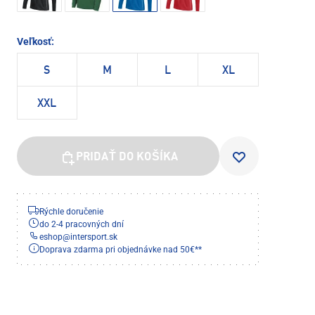
Veľkosť:
S
M
L
XL
XXL
PRIDAŤ DO KOŠÍKA
Rýchle doručenie
do 2-4 pracovných dní
eshop
@
intersport.sk
Doprava zdarma pri objednávke nad 50€**