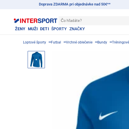
Doprava ZDARMA pri objednávke nad 50€**
Čo hľadáte?
ŽENY
MUŽI
DETI
ŠPORTY
ZNAČKY
Loptové športy
Futbal
Vrchné oblečenie
Bundy
Tréningov