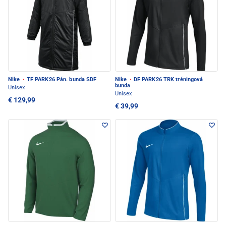
Nike
·
TF PARK26 Pán. bunda SDF
Nike
·
DF PARK26 TRK tréningová
bunda
Unisex
Unisex
€ 129,99
€ 39,99