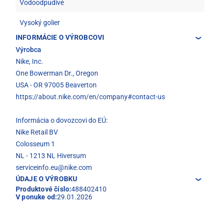
Vodoodpudivé
Vysoký golier
INFORMÁCIE O VÝROBCOVI
Výrobca
Nike, Inc.
One Bowerman Dr., Oregon
USA - OR 97005 Beaverton
https://about.nike.com/en/company#contact-us
Informácia o dovozcovi do EÚ:
Nike Retail BV
Colosseum 1
NL - 1213 NL Hiversum
serviceinfo.eu@nike.com
ÚDAJE O VÝROBKU
Produktové číslo:
488402410
V ponuke od:
29.01.2026