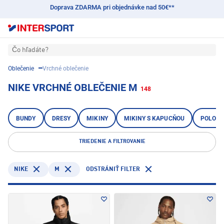
Doprava ZDARMA pri objednávke nad 50€**
Čo hľadáte?
Oblečenie
Vrchné oblečenie
NIKE VRCHNÉ OBLEČENIE M
148
BUNDY
DRESY
MIKINY
MIKINY S KAPUCŇOU
POLOKO
TRIEDENIE A FILTROVANIE
NIKE
M
ODSTRÁNIŤ FILTER