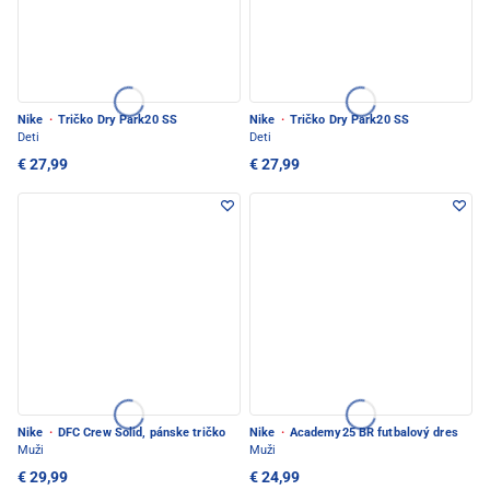
Nike
·
Tričko Dry Park20 SS
Nike
·
Tričko Dry Park20 SS
Deti
Deti
€ 27,99
€ 27,99
Nike
·
DFC Crew Solid, pánske tričko
Nike
·
Academy25 BR futbalový dres
Muži
Muži
€ 29,99
€ 24,99