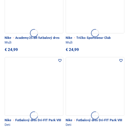
Nike
·
Academy25 BR futbalový dres
Nike
·
Tričko Sportswear Club
Muži
Muži
€ 24,99
€ 24,99
Nike
·
Futbalový dres Dri-FIT Park VIII
Nike
·
Futbalový dres Dri-FIT Park VIII
Deti
Deti