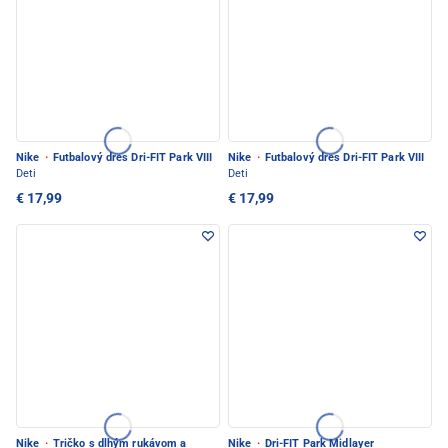
Nike
·
Futbalový dres Dri-FIT Park VIII
Nike
·
Futbalový dres Dri-FIT Park VIII
Deti
Deti
€ 17,99
€ 17,99
Nike
·
Tričko s dlhým rukávom a
Nike
·
Dri-FIT Park Midlayer