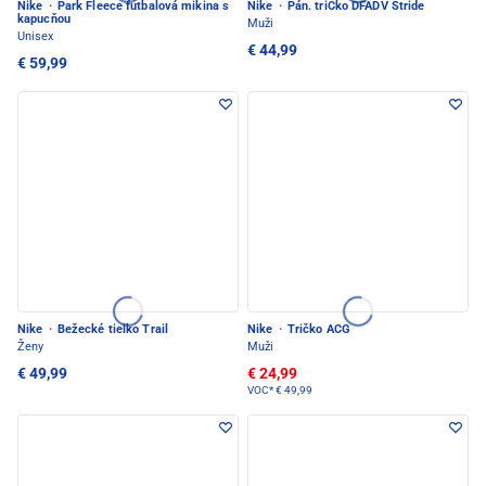
Nike
·
Park Fleece futbalová mikina s
Nike
·
Pán. triČko DFADV Stride
kapucňou
Muži
Unisex
€ 44,99
€ 59,99
Nike
·
Bežecké tielko Trail
Nike
·
Tričko ACG
Ženy
Muži
€ 49,99
€ 24,99
VOC*
€ 49,99