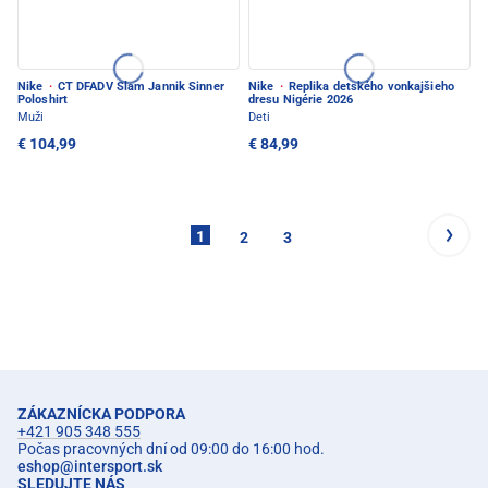
Nike
·
CT DFADV Slam Jannik Sinner
Nike
·
Replika detského vonkajšieho
Poloshirt
dresu Nigérie 2026
Muži
Deti
€ 104,99
€ 84,99
1
2
3
ZÁKAZNÍCKA PODPORA
+421 905 348 555
Počas pracovných dní od 09:00 do 16:00 hod.
eshop
@
intersport.sk
SLEDUJTE NÁS