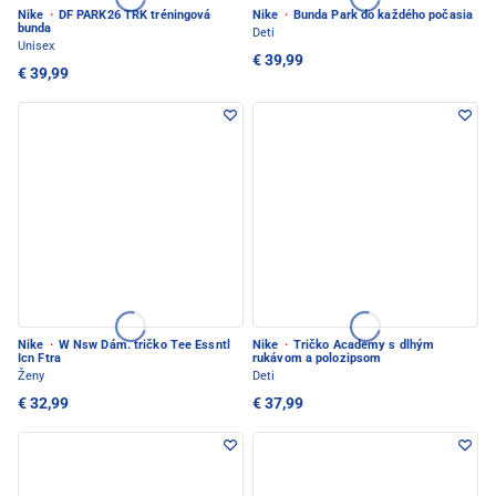
Nike
·
DF PARK26 TRK tréningová
Nike
·
Bunda Park do každého počasia
bunda
Deti
Unisex
€ 39,99
€ 39,99
Nike
·
W Nsw Dám. tričko Tee Essntl
Nike
·
Tričko Academy s dlhým
Icn Ftra
rukávom a polozipsom
Ženy
Deti
€ 32,99
€ 37,99