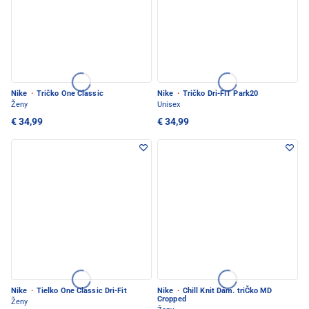
Nike
·
Tričko One Classic
Nike
·
Tričko Dri-FIT Park20
Ženy
Unisex
€ 34,99
€ 34,99
Nike
·
Tielko One Classic Dri-Fit
Nike
·
Chill Knit Dám. triČko MD
Cropped
Ženy