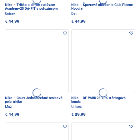
Nike
·
Tričko s dlhým rukávom
Nike
·
Športové oblečenie Club Fleece
Academy25 Dri-FIT s polozipsom
Hoodie
Unisex
Deti
€ 44,99
€ 44,99
Nike
·
Court Jednofarebné tenisové
Nike
·
DF PARK26 TRK tréningová
polo tričko
bunda
Muži
Unisex
€ 44,99
€ 39,99