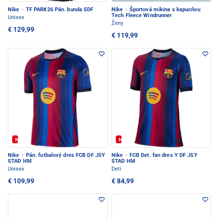
Nike
·
TF PARK26 Pán. bunda SDF
Nike
·
Športová mikina s kapucňou
Tech Fleece Windrunner
Unisex
Ženy
€ 129,99
€ 119,99
Nové
Nové
Nike
·
Pán. futbalový dres FCB DF JSY
Nike
·
FCB Det. fan dres Y DF JSY
STAD HM
STAD HM
Unisex
Deti
€ 109,99
€ 84,99