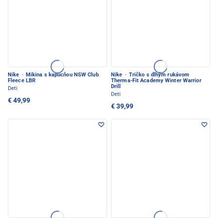
Nike
·
Mikina s kapucňou NSW Club
Nike
·
Tričko s dlhým rukávom
Fleece LBR
Therma-Fit Academy Winter Warrior
Drill
Deti
Deti
€ 49,99
€ 39,99