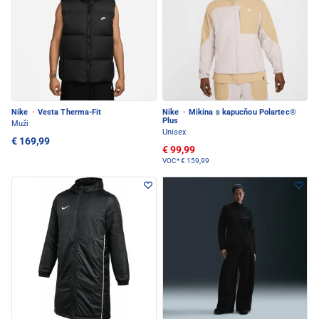
Nike
·
Vesta Therma-Fit
Nike
·
Mikina s kapucňou Polartec®
Plus
Muži
Unisex
€ 169,99
€ 99,99
VOC*
€ 159,99