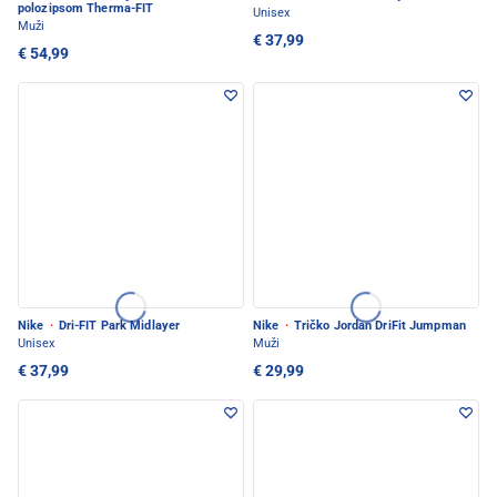
polozipsom Therma-FIT
Unisex
Muži
€ 37,99
€ 54,99
Nike
·
Dri-FIT Park Midlayer
Nike
·
Tričko Jordan DriFit Jumpman
Unisex
Muži
€ 37,99
€ 29,99