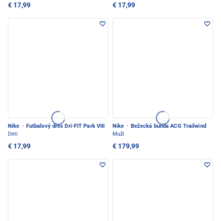
€ 17,99
€ 17,99
Nike
·
Futbalový dres Dri-FIT Park VIII
Nike
·
Bežecká bunda ACG Trailwind
Deti
Muži
€ 17,99
€ 179,99