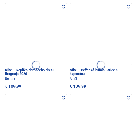
Nike
·
Replika domáceho dresu
Nike
·
Bežecká bunda Stride s
Uruguaja 2026
kapucňou
Unisex
Muži
€ 109,99
€ 109,99