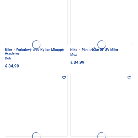
Nike
·
Futbalový dres Kylian Mbappé
Nike
·
Pán. triČko DF UV Miler
Academy
Muži
Deti
€ 34,99
€ 34,99