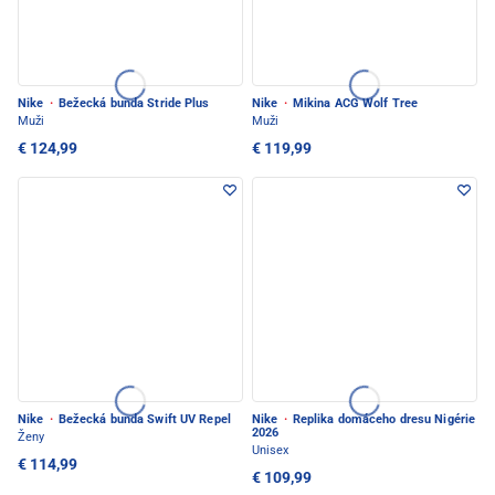
Nike
·
Bežecká bunda Stride Plus
Nike
·
Mikina ACG Wolf Tree
Muži
Muži
€ 124,99
€ 119,99
Nike
·
Bežecká bunda Swift UV Repel
Nike
·
Replika domáceho dresu Nigérie
2026
Ženy
Unisex
€ 114,99
€ 109,99