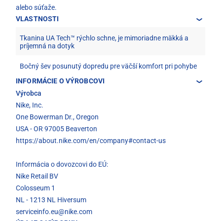
alebo súťaže.
VLASTNOSTI
Tkanina UA Tech™ rýchlo schne, je mimoriadne mäkká a
príjemná na dotyk
Bočný šev posunutý dopredu pre väčší komfort pri pohybe
INFORMÁCIE O VÝROBCOVI
Výrobca
Nike, Inc.
One Bowerman Dr., Oregon
USA - OR 97005 Beaverton
https://about.nike.com/en/company#contact-us
Informácia o dovozcovi do EÚ:
Nike Retail BV
Colosseum 1
NL - 1213 NL Hiversum
serviceinfo.eu@nike.com