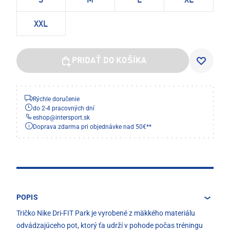
S
M
L
XL
XXL
PRIDAŤ DO KOŠÍKA
Rýchle doručenie
do 2-4 pracovných dní
eshop
@
intersport.sk
Doprava zdarma pri objednávke nad 50€**
POPIS
Tričko Nike Dri-FIT Park je vyrobené z mäkkého materiálu
odvádzajúceho pot, ktorý ťa udrží v pohode počas tréningu