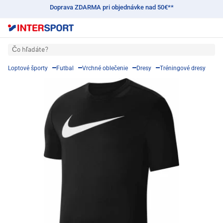
Doprava ZDARMA pri objednávke nad 50€**
Čo hľadáte?
Loptové športy
Futbal
Vrchné oblečenie
Dresy
Tréningové dresy