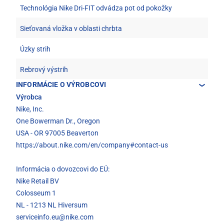
Technológia Nike Dri-FIT odvádza pot od pokožky
Sieťovaná vložka v oblasti chrbta
Úzky strih
Rebrový výstrih
INFORMÁCIE O VÝROBCOVI
Výrobca
Nike, Inc.
One Bowerman Dr., Oregon
USA - OR 97005 Beaverton
https://about.nike.com/en/company#contact-us
Informácia o dovozcovi do EÚ:
Nike Retail BV
Colosseum 1
NL - 1213 NL Hiversum
serviceinfo.eu@nike.com