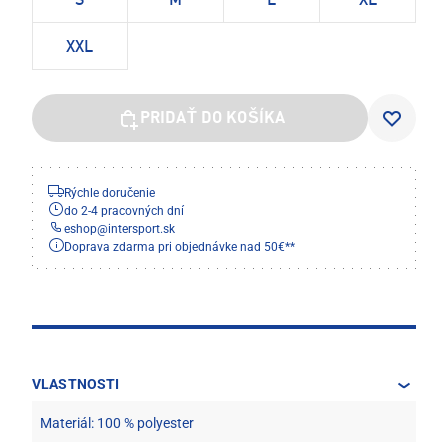
S
M
L
XL
XXL
PRIDAŤ DO KOŠÍKA
Rýchle doručenie
do 2-4 pracovných dní
eshop
@
intersport.sk
Doprava zdarma pri objednávke nad 50€**
VLASTNOSTI
Materiál: 100 % polyester