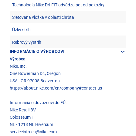
Technológia Nike Dri-FIT odvádza pot od pokožky
Sieťovaná vložka v oblasti chrbta
Úzky strih
Rebrový výstrih
INFORMÁCIE O VÝROBCOVI
Výrobca
Nike, Inc.
One Bowerman Dr., Oregon
USA - OR 97005 Beaverton
https://about.nike.com/en/company#contact-us
Informácia o dovozcovi do EÚ:
Nike Retail BV
Colosseum 1
NL - 1213 NL Hiversum
serviceinfo.eu@nike.com