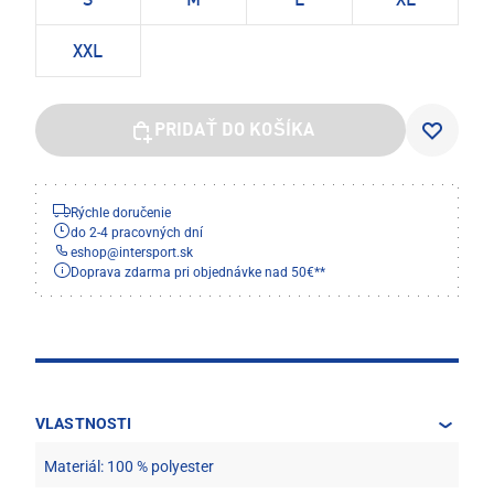
S
M
L
XL
XXL
PRIDAŤ DO KOŠÍKA
Rýchle doručenie
do 2-4 pracovných dní
eshop
@
intersport.sk
Doprava zdarma pri objednávke nad 50€**
VLASTNOSTI
Materiál: 100 % polyester