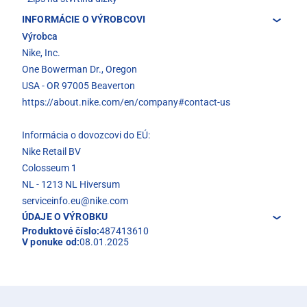
INFORMÁCIE O VÝROBCOVI
Výrobca
Nike, Inc.
One Bowerman Dr., Oregon
USA - OR 97005 Beaverton
https://about.nike.com/en/company#contact-us
Informácia o dovozcovi do EÚ:
Nike Retail BV
Colosseum 1
NL - 1213 NL Hiversum
serviceinfo.eu@nike.com
ÚDAJE O VÝROBKU
Produktové číslo:
487413610
V ponuke od:
08.01.2025