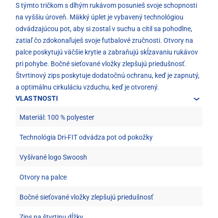
S týmto tričkom s dlhým rukávom posunieš svoje schopnosti
na vyššiu úroveň. Mäkký úplet je vybavený technológiou
odvádzajúcou pot, aby si zostal v suchu a cítil sa pohodlne,
zatiaľ čo zdokonaľuješ svoje futbalové zručnosti. Otvory na
palce poskytujú väčšie krytie a zabraňujú skĺzavaniu rukávov
pri pohybe. Bočné sieťované vložky zlepšujú priedušnosť.
Štvrtinový zips poskytuje dodatočnú ochranu, keď je zapnutý,
a optimálnu cirkuláciu vzduchu, keď je otvorený.
VLASTNOSTI
Materiál: 100 % polyester
Technológia Dri-FIT odvádza pot od pokožky
Vyšívané logo Swoosh
Otvory na palce
Bočné sieťované vložky zlepšujú priedušnosť
Zips na štvrtinu dĺžky