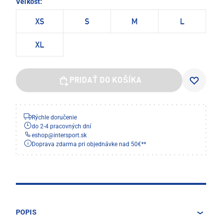
Veľkosť:
XS
S
M
L
XL
PRIDAŤ DO KOŠÍKA
Rýchle doručenie
do 2-4 pracovných dní
eshop
@
intersport.sk
Doprava zdarma pri objednávke nad 50€**
POPIS