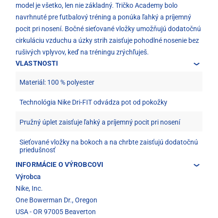
model je všetko, len nie základný. Tričko Academy bolo
navrhnuté pre futbalový tréning a ponúka ľahký a príjemný
pocit pri nosení. Bočné sieťované vložky umožňujú dodatočnú
cirkuláciu vzduchu a úzky strih zaisťuje pohodlné nosenie bez
rušivých vplyvov, keď na tréningu zrýchľuješ.
VLASTNOSTI
Materiál: 100 % polyester
Technológia Nike Dri-FIT odvádza pot od pokožky
Pružný úplet zaisťuje ľahký a príjemný pocit pri nosení
Sieťované vložky na bokoch a na chrbte zaisťujú dodatočnú
priedušnosť
INFORMÁCIE O VÝROBCOVI
Výrobca
Nike, Inc.
One Bowerman Dr., Oregon
USA - OR 97005 Beaverton