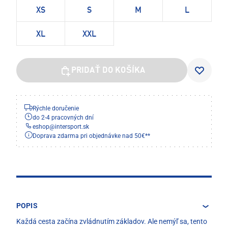
XS
S
M
L
XL
XXL
PRIDAŤ DO KOŠÍKA
Rýchle doručenie
do 2-4 pracovných dní
eshop
@
intersport.sk
Doprava zdarma pri objednávke nad 50€**
POPIS
Každá cesta začína zvládnutím základov. Ale nemýľ sa, tento