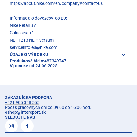
https://about.nike.com/en/company#contact-us
Informácia o dovozcovi do EÚ:
Nike Retail BV
Colosseum 1
NL - 1213 NL Hiversum
serviceinfo.eu@nike.com
ÚDAJE O VÝROBKU
Produktové číslo:
487349747
V ponuke od:
24.06.2025
ZÁKAZNÍCKA PODPORA
+421 905 348 555
Počas pracovných dní od 09:00 do 16:00 hod.
eshop
@
intersport.sk
SLEDUJTE NÁS