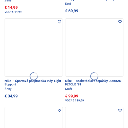
Ženy
Deti
€ 14,99
€ 69,99
VOC*
€ 44,99
Nike
·
Športová podprsenka Indy Light
Nike
·
Basketbalové topánky JORDAN
Support
FLTCLB '91
Ženy
Muži
€ 34,99
€ 99,99
VOC*
€ 139,99