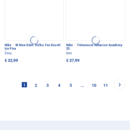
Nike
·
W Nsw Dám. tričko Tee Essntl
Nike
·
Trénovacie nohavice Academy
Icn Ftra
25
Ženy
Deti
€ 32,99
€ 37,99
1
2
3
4
5
...
10
11