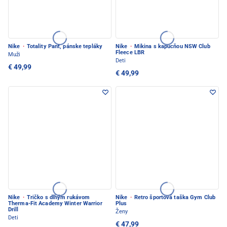
Nike
·
Totality Pant, pánske tepláky
Nike
·
Mikina s kapucňou NSW Club
Fleece LBR
Muži
Deti
€ 49,99
€ 49,99
Nike
·
Tričko s dlhým rukávom
Nike
·
Retro športová taška Gym Club
Therma-Fit Academy Winter Warrior
Plus
Drill
Ženy
Deti
€ 47,99