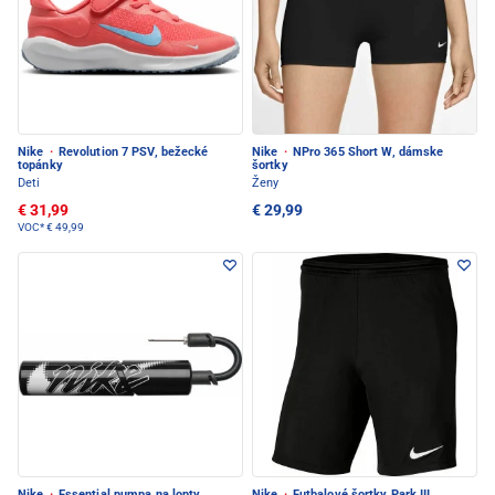
Nike
·
Revolution 7 PSV, bežecké
Nike
·
NPro 365 Short W, dámske
topánky
šortky
Deti
Ženy
€ 31,99
€ 29,99
VOC*
€ 49,99
Nike
·
Essential pumpa na lopty
Nike
·
Futbalové šortky Park III