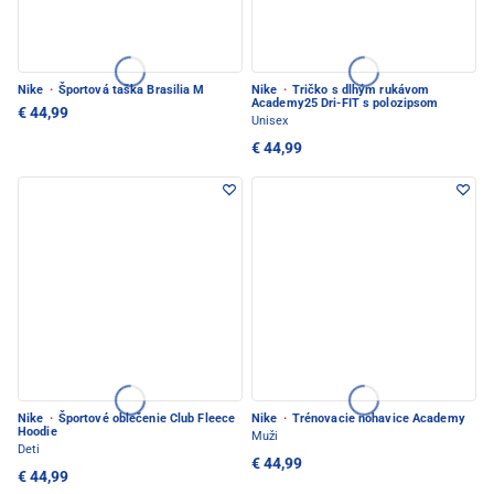
Nike
·
Športová taška Brasilia M
Nike
·
Tričko s dlhým rukávom
Academy25 Dri-FIT s polozipsom
€ 44,99
Unisex
€ 44,99
Nike
·
Športové oblečenie Club Fleece
Nike
·
Trénovacie nohavice Academy
Hoodie
Muži
Deti
€ 44,99
€ 44,99