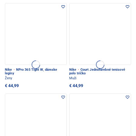
Nike
·
NPro 365 Tight W, dámske
Nike
·
Court Jednofarebné tenisové
legíny
polo tričko
Ženy
Muži
€ 44,99
€ 44,99