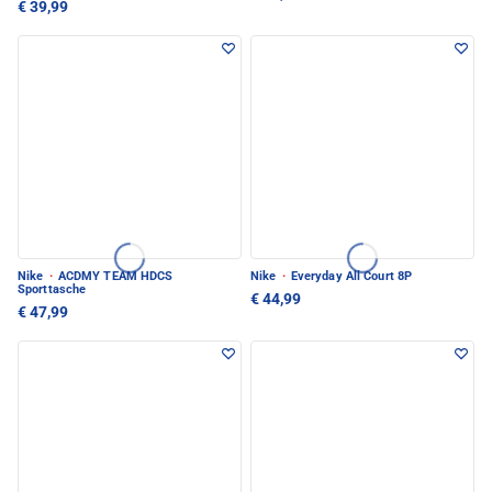
€ 39,99
Nike
·
ACDMY TEAM HDCS
Nike
·
Everyday All Court 8P
Sporttasche
€ 44,99
€ 47,99