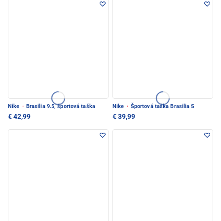
Nike
·
Brasilia 9.5, športová taška
Nike
·
Športová taška Brasilia S
€ 42,99
€ 39,99