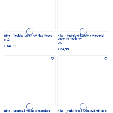
Nike
·
Tepláky Dri-Fit UV Flex Fleece
Nike
·
Futbalové kopačky Mercurial
Vapor 16 Academy
Muži
Deti
€ 64,99
€ 64,99
Nike
·
Športová mikina s kapucňou
Nike
·
Park Fleece futbalová mikina s