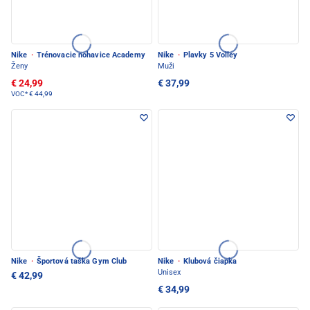
Nike
·
Trénovacie nohavice Academy
Nike
·
Plavky 5 Volley
Ženy
Muži
€ 24,99
€ 37,99
VOC*
€ 44,99
Nike
·
Športová taška Gym Club
Nike
·
Klubová čiapka
Unisex
€ 42,99
€ 34,99