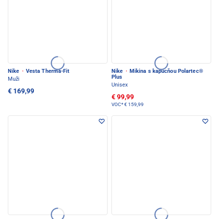
Nike
·
Vesta Therma-Fit
Nike
·
Mikina s kapucňou Polartec®
Plus
Muži
Unisex
€ 169,99
€ 99,99
VOC*
€ 159,99