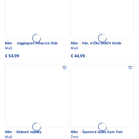
Nike
·
Joggingové nohavice Club
Nike
·
Pán. triČko DFADV Stride
Muži
Muži
€ 54,99
€ 44,99
Nike
·
Klubové tepláky
Nike
·
Športová taška Gym Tote
Muži
Ženy