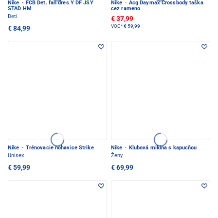
Nike
·
FCB Det. fan dres Y DF JSY
Nike
·
Acg Daymax Crossbody taška
STAD HM
cez rameno
Deti
€ 37,99
VOC*
€ 59,99
€ 84,99
Nike
·
Trénovacie nohavice Strike
Nike
·
Klubová mikina s kapucňou
Unisex
Ženy
€ 59,99
€ 69,99