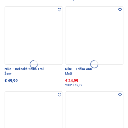
Nike
·
Bežecké tielko Trail
Nike
·
Tričko ACG
Ženy
Muži
€ 49,99
€ 24,99
VOC*
€ 49,99