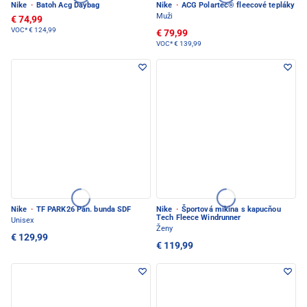
Nike
·
Batoh Acg Daybag
Nike
·
ACG Polartec® fleecové tepláky
Muži
€ 74,99
VOC*
€ 124,99
€ 79,99
VOC*
€ 139,99
Nike
·
TF PARK26 Pán. bunda SDF
Nike
·
Športová mikina s kapucňou
Tech Fleece Windrunner
Unisex
Ženy
€ 129,99
€ 119,99