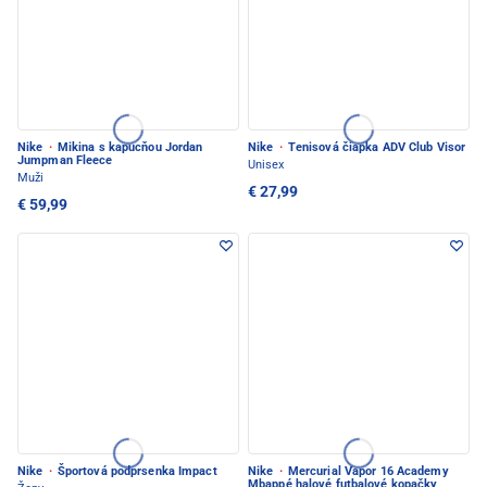
Nike
·
Mikina s kapucňou Jordan
Nike
·
Tenisová čiapka ADV Club Visor
Jumpman Fleece
Unisex
Muži
€ 27,99
€ 59,99
Nike
·
Športová podprsenka Impact
Nike
·
Mercurial Vapor 16 Academy
Mbappé halové futbalové kopačky