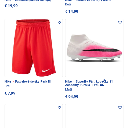
Deti
€ 19,99
€ 14,99
Nike
·
Futbalové šortky Park III
Nike
·
Superfly Pán. kopaČky 11
Academy FG/MG T veï. US
Deti
Muži
€ 7,99
€ 94,99