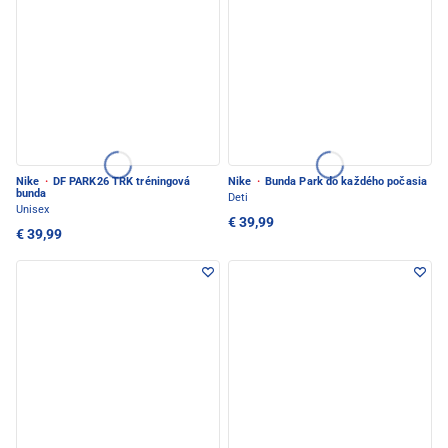
Nike
·
DF PARK26 TRK tréningová
Nike
·
Bunda Park do každého počasia
bunda
Deti
Unisex
€ 39,99
€ 39,99