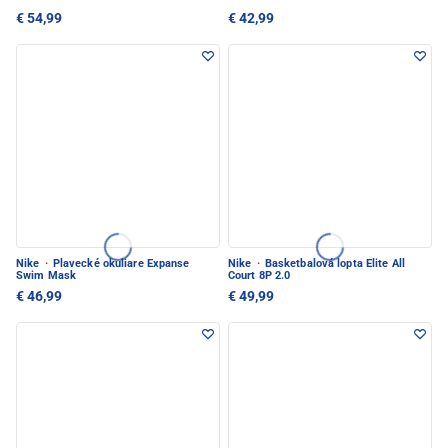
€ 54,99
€ 42,99
Nike
·
Plavecké okuliare Expanse
Nike
·
Basketbalová lopta Elite All
Swim Mask
Court 8P 2.0
€ 46,99
€ 49,99