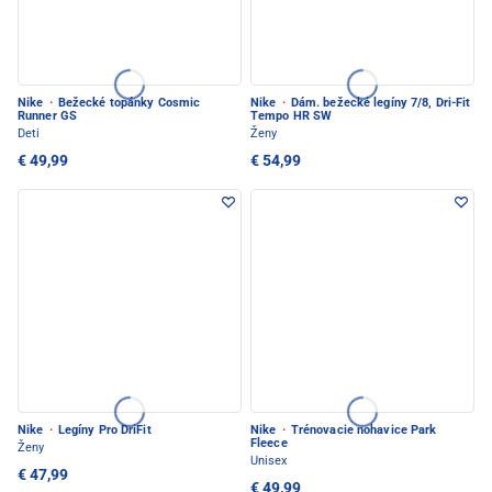
Nike
·
Bežecké topánky Cosmic
Nike
·
Dám. bežecké legíny 7/8, Dri-Fit
Runner GS
Tempo HR SW
Deti
Ženy
€ 49,99
€ 54,99
Nike
·
Legíny Pro DriFit
Nike
·
Trénovacie nohavice Park
Fleece
Ženy
Unisex
€ 47,99
€ 49,99