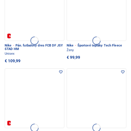
Nové
Nike
·
Pán. futbalový dres FCB DF JSY
Nike
·
Športové tepláky Tech Fleece
STAD HM
Ženy
Unisex
€ 99,99
€ 109,99
Nové