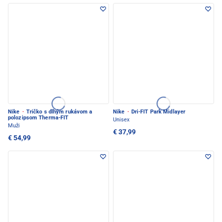
Nike
·
Tričko s dlhým rukávom a
Nike
·
Dri-FIT Park Midlayer
polozipsom Therma-FIT
Unisex
Muži
€ 37,99
€ 54,99