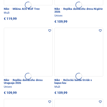
Nike
·
Mikina ACG Wolf Tree
Nike
·
Replika domáceho dresu Nigérie
2026
Muži
Unisex
€ 119,99
€ 109,99
Nike
·
Replika domáceho dresu
Nike
·
Bežecká bunda Stride s
Uruguaja 2026
kapucňou
Unisex
Muži
€ 109,99
€ 109,99