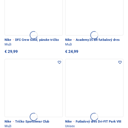
Nike
·
DFC Crew Solid, pánske tričko
Nike
·
Academy25 BR futbalový dres
Muži
Muži
€ 29,99
€ 24,99
Nike
·
Tričko Sportswear Club
Nike
·
Futbalový dres Dri-FIT Park VIII
Muži
Unisex