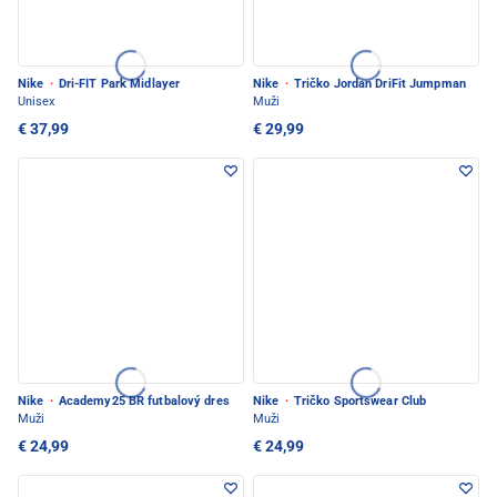
Nike
·
Dri-FIT Park Midlayer
Nike
·
Tričko Jordan DriFit Jumpman
Unisex
Muži
€ 37,99
€ 29,99
Nike
·
Academy25 BR futbalový dres
Nike
·
Tričko Sportswear Club
Muži
Muži
€ 24,99
€ 24,99