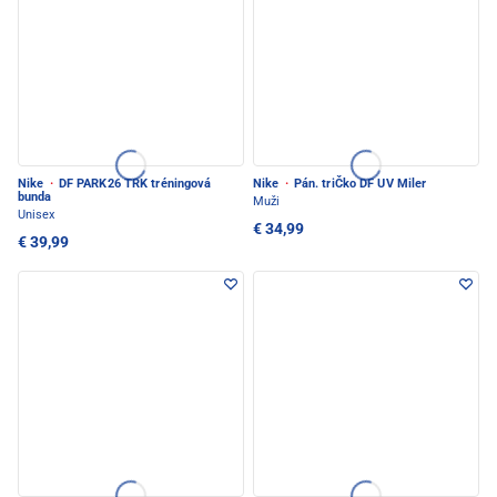
Nike
·
DF PARK26 TRK tréningová
Nike
·
Pán. triČko DF UV Miler
bunda
Muži
Unisex
€ 34,99
€ 39,99