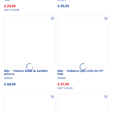
€ 29,99
€ 59,99
VOC*
€ 49,99
Nike
·
Parková bunda do každého
Nike
·
Futbalové polo tričko Dri-FIT
počasia
Park
Unisex
Unisex
€ 44,99
€ 37,99
VOC*
€ 59,99