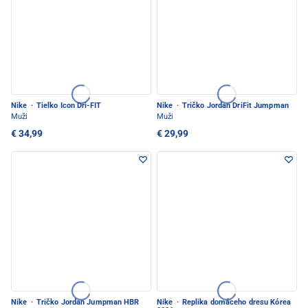
Nike
·
Tielko Icon Dri-FIT
Nike
·
Tričko Jordan DriFit Jumpman
Muži
Muži
€ 34,99
€ 29,99
Nike
·
Tričko Jordan Jumpman HBR
Nike
·
Replika domáceho dresu Kórea