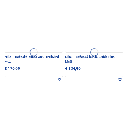
Nike
·
Bežecká bunda ACG Trailwind
Nike
·
Bežecká bunda Stride Plus
Muži
Muži
€ 179,99
€ 124,99