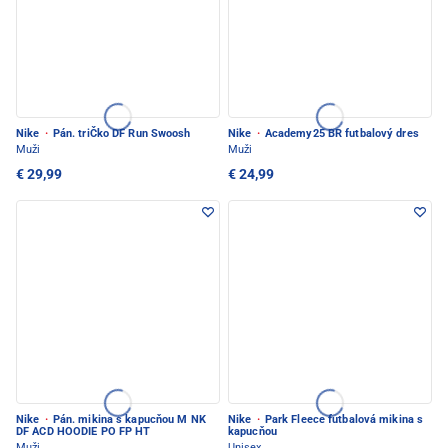
Nike
·
Pán. triČko DF Run Swoosh
Nike
·
Academy25 BR futbalový dres
Muži
Muži
€ 29,99
€ 24,99
Nike
·
Pán. mikina s kapucňou M NK
Nike
·
Park Fleece futbalová mikina s
DF ACD HOODIE PO FP HT
kapucňou
Muži
Unisex