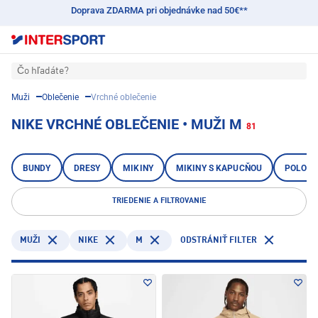
Doprava ZDARMA pri objednávke nad 50€**
Čo hľadáte?
Muži
Oblečenie
Vrchné oblečenie
NIKE VRCHNÉ OBLEČENIE • MUŽI M
81
BUNDY
DRESY
MIKINY
MIKINY S KAPUCŇOU
POLOKO
TRIEDENIE A FILTROVANIE
NIKE
M
MUŽI
ODSTRÁNIŤ FILTER