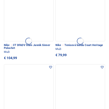
Nike
·
CT DFADV Slam Jannik Sinner
Nike
·
Tenisová bunda Court Heritage
Poloshirt
Muži
Muži
€ 79,99
€ 104,99