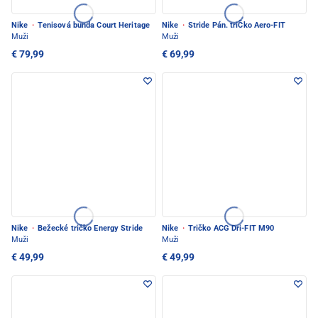
Nike
·
Tenisová bunda Court Heritage
Nike
·
Stride Pán. triČko Aero-FIT
Muži
Muži
€ 79,99
€ 69,99
Nike
·
Bežecké tričko Energy Stride
Nike
·
Tričko ACG Dri-FIT M90
Muži
Muži
€ 49,99
€ 49,99