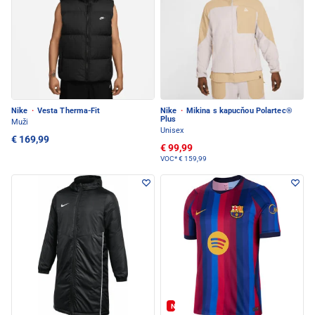
Nike
·
Vesta Therma-Fit
Nike
·
Mikina s kapucňou Polartec®
Plus
Muži
Unisex
€ 169,99
€ 99,99
VOC*
€ 159,99
Nové