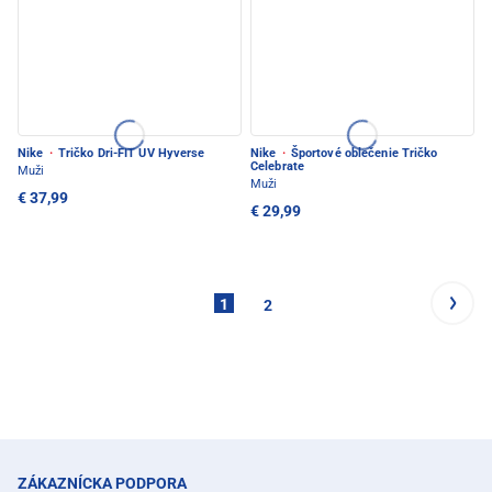
Nike
·
Tričko Dri-FIT UV Hyverse
Nike
·
Športové oblečenie Tričko
Celebrate
Muži
Muži
€ 37,99
€ 29,99
1
2
ZÁKAZNÍCKA PODPORA