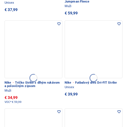
Jumpman Fleece
Unisex
Muži
€ 37,99
€ 59,99
Nike
·
Tričko Strike s dlhým rukávom
Nike
·
Futbalový dres Dri-FIT Strike
a polovičným zipsom
Unisex
Muži
€ 39,99
€ 34,99
VOC*
€ 59,99