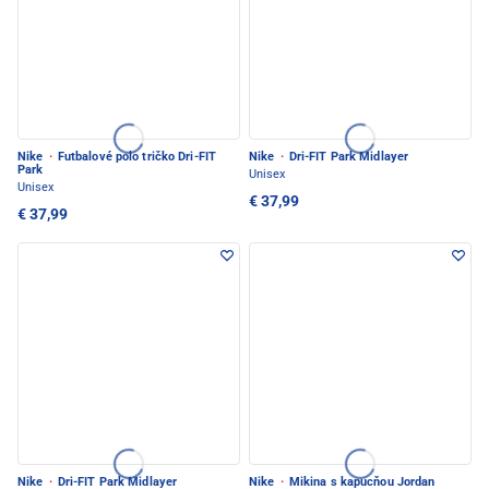
Nike
·
Futbalové polo tričko Dri-FIT
Nike
·
Dri-FIT Park Midlayer
Park
Unisex
Unisex
€ 37,99
€ 37,99
Nike
·
Dri-FIT Park Midlayer
Nike
·
Mikina s kapucňou Jordan