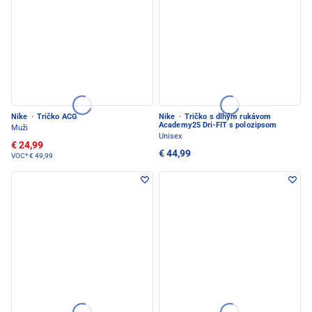
Nike
·
Tričko ACG
Nike
·
Tričko s dlhým rukávom
Academy25 Dri-FIT s polozipsom
Muži
Unisex
€ 24,99
€ 44,99
VOC*
€ 49,99