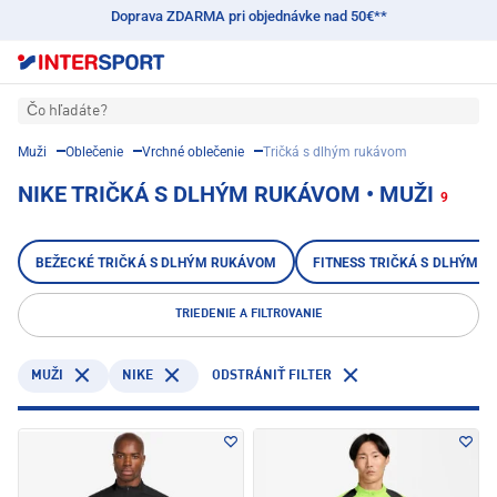
Doprava ZDARMA pri objednávke nad 50€**
Čo hľadáte?
Muži
Oblečenie
Vrchné oblečenie
Tričká s dlhým rukávom
NIKE TRIČKÁ S DLHÝM RUKÁVOM • MUŽI
9
BEŽECKÉ TRIČKÁ S DLHÝM RUKÁVOM
FITNESS TRIČKÁ S DLHÝM 
TRIEDENIE A FILTROVANIE
NIKE
MUŽI
ODSTRÁNIŤ FILTER