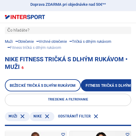
Doprava ZDARMA pri objednávke nad 50€**
Čo hľadáte?
Muži
Oblečenie
Vrchné oblečenie
Tričká s dlhým rukávom
Fitness tričká s dlhým rukávom
NIKE FITNESS TRIČKÁ S DLHÝM RUKÁVOM •
MUŽI
6
BEŽECKÉ TRIČKÁ S DLHÝM RUKÁVOM
FITNESS TRIČKÁ S DLHÝM 
TRIEDENIE A FILTROVANIE
NIKE
MUŽI
ODSTRÁNIŤ FILTER