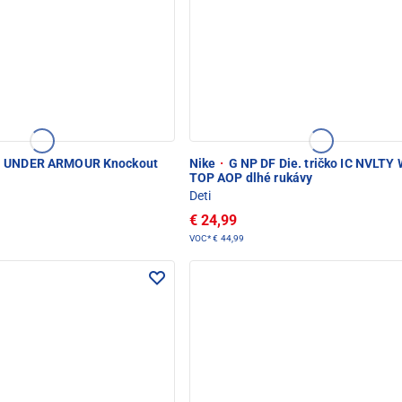
UNDER ARMOUR Knockout
Nike
·
G NP DF Die. tričko IC NVLT
TOP AOP dlhé rukávy
Deti
€ 24,99
VOC*
€ 44,99