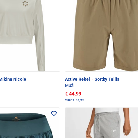
Mikina Nicole
Active Rebel
·
Šortky Tallis
Muži
€ 44,99
VOC*
€ 54,99