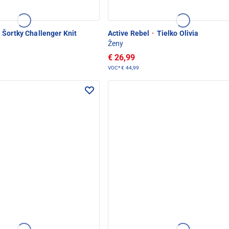
Šortky Challenger Knit
Active Rebel
·
Tielko Olivia
Ženy
€ 26,99
VOC*
€ 44,99