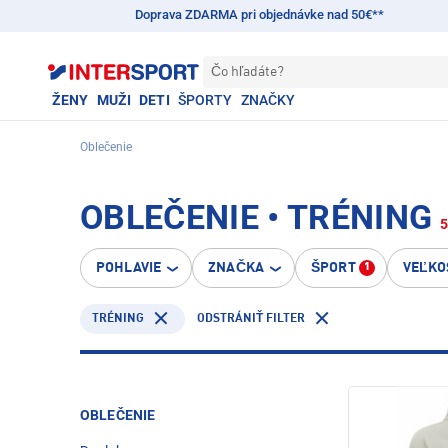
Doprava ZDARMA pri objednávke nad 50€**
Čo hľadáte?
ŽENY
MUŽI
DETI
ŠPORTY
ZNAČKY
Oblečenie
OBLEČENIE • TRÉNING
POHLAVIE
ZNAČKA
ŠPORT
VEĽKO
1
TRÉNING
ODSTRÁNIŤ FILTER
OBLEČENIE