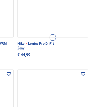
Y WRM
Nike
·
Legíny Pro DriFit
Ženy
€ 44,99