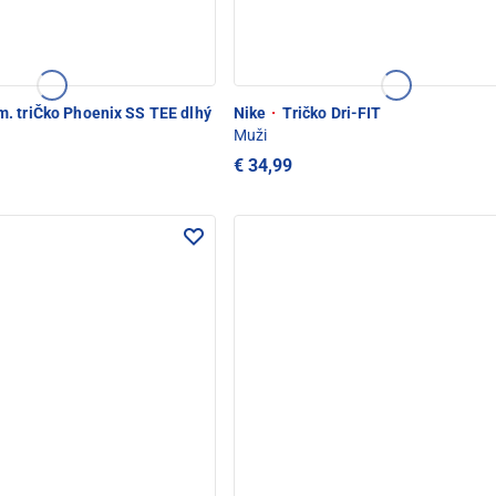
 triČko Phoenix SS TEE dlhý
Nike
·
Tričko Dri-FIT
Muži
€ 34,99