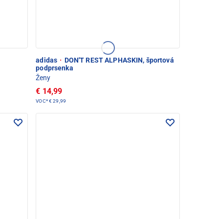
adidas
·
DON'T REST ALPHASKIN, športová
podprsenka
Ženy
€ 14,99
VOC*
€ 29,99