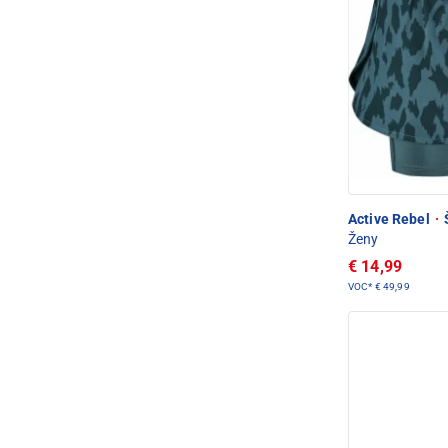
Active Rebel
·
Ženy
€ 14,99
VOC*
€ 49,99