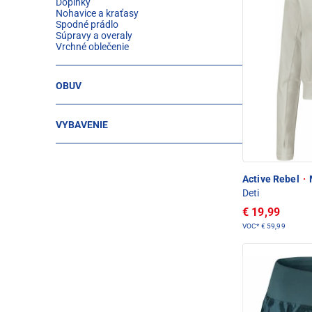
Doplnky
Nohavice a kraťasy
Spodné prádlo
Súpravy a overaly
Vrchné oblečenie
OBUV
VYBAVENIE
Active Rebel
·
Deti
€ 19,99
VOC*
€ 59,99