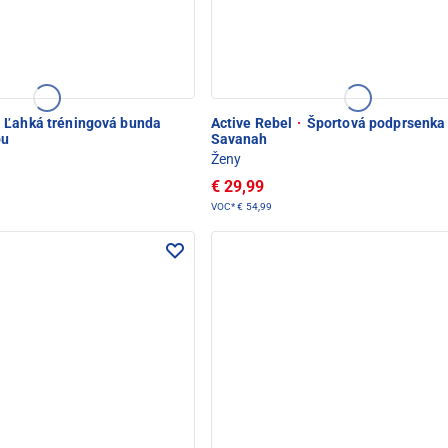
Ľahká tréningová bunda
Active Rebel
·
Športová podprsenka
ou
Savanah
Ženy
€ 29,99
VOC*
€ 54,99