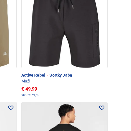
Active Rebel
·
Šortky Jaba
Muži
€ 49,99
VOC*
€ 59,99