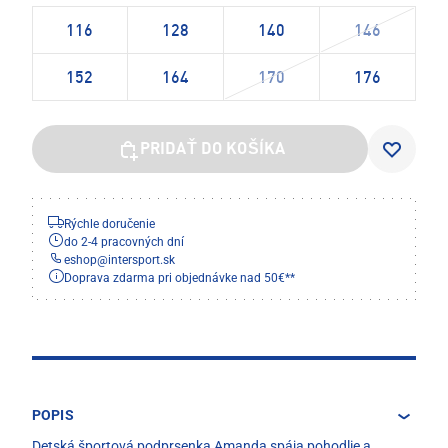
116
128
140
146
152
164
170
176
PRIDAŤ DO KOŠÍKA
Rýchle doručenie
do 2-4 pracovných dní
eshop
@
intersport.sk
Doprava zdarma pri objednávke nad 50€**
POPIS
Detská športová podprsenka Amanda spája pohodlie a