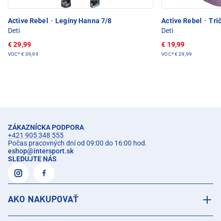
Active Rebel
·
Legíny Hanna 7/8
Active Rebel
·
Trič
Deti
Deti
€ 29,99
€ 19,99
VOC*
€ 39,99
VOC*
€ 29,99
ZÁKAZNÍCKA PODPORA
+421 905 348 555
Počas pracovných dní od 09:00 do 16:00 hod.
eshop
@
intersport.sk
SLEDUJTE NÁS
AKO NAKUPOVAŤ