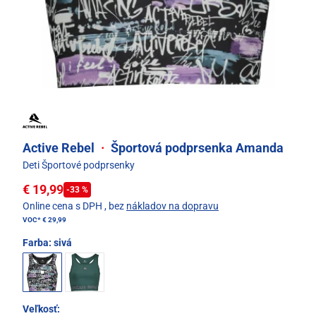
Active Rebel
·
Športová podprsenka Amanda
Deti Športové podprsenky
€ 19,99
-33 %
Online cena s DPH
, bez
nákladov na dopravu
VOC*
€ 29,99
Farba:
sivá
Veľkosť: