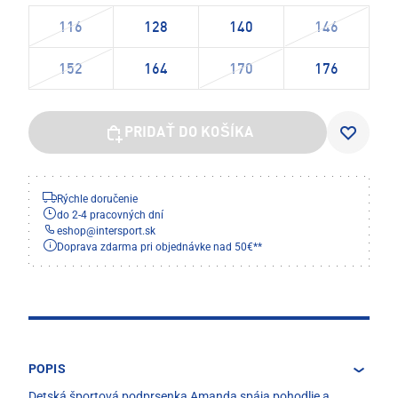
116
128
140
146
152
164
170
176
PRIDAŤ DO KOŠÍKA
Rýchle doručenie
do 2-4 pracovných dní
eshop
@
intersport.sk
Doprava zdarma pri objednávke nad 50€**
POPIS
Detská športová podprsenka Amanda spája pohodlie a