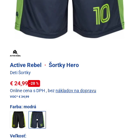
Active Rebel
·
Šortky Hero
Deti Šortky
€ 24,99
-28 %
Online cena s DPH
, bez
nákladov na dopravu
VOC*
€ 34,99
Farba:
modrá
Veľkosť: