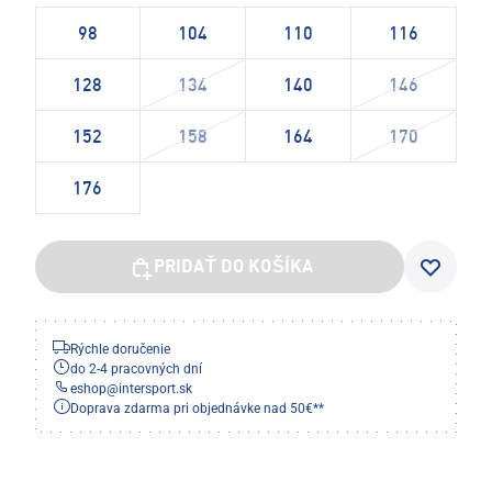
98
104
110
116
128
134
140
146
152
158
164
170
176
PRIDAŤ DO KOŠÍKA
Rýchle doručenie
do 2-4 pracovných dní
eshop
@
intersport.sk
Doprava zdarma pri objednávke nad 50€**