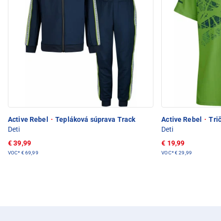
Active Rebel
·
Tepláková súprava Track
Active Rebel
·
Trič
Deti
Deti
€ 39,99
€ 19,99
VOC*
€ 69,99
VOC*
€ 29,99