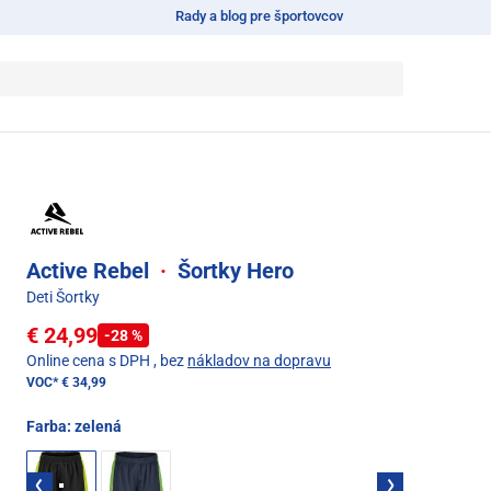
Rady a blog pre športovcov
Active Rebel
·
Šortky Hero
Deti Šortky
€ 24,99
-28 %
Online cena s DPH
, bez
nákladov na dopravu
VOC*
€ 34,99
Farba:
zelená