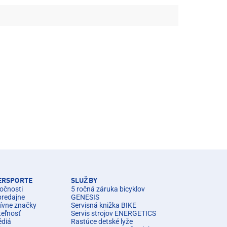
TERSPORTE
SLUŽBY
očnosti
5 ročná záruka bicyklov
predajne
GENESIS
ívne značky
Servisná knižka BIKE
teľnosť
Servis strojov ENERGETICS
édiá
Rastúce detské lyže