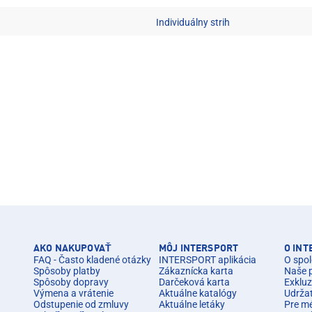
Individuálny strih
AKO NAKUPOVAŤ
MÔJ INTERSPORT
O IN
FAQ - Často kladené otázky
INTERSPORT aplikácia
O spol
Spôsoby platby
Zákaznícka karta
Naše 
Spôsoby dopravy
Darčeková karta
Exkluz
Výmena a vrátenie
Aktuálne katalógy
Udrža
Odstupenie od zmluvy
Aktuálne letáky
Pre m