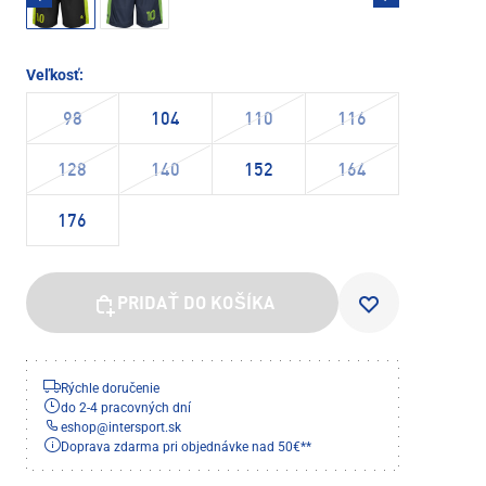
Veľkosť:
98
104
110
116
128
140
152
164
176
PRIDAŤ DO KOŠÍKA
Rýchle doručenie
do 2-4 pracovných dní
eshop
@
intersport.sk
Doprava zdarma pri objednávke nad 50€**