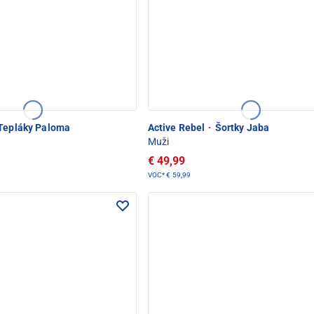
Tepláky Paloma
Active Rebel
·
Šortky Jaba
Muži
€ 49,99
VOC*
€ 59,99