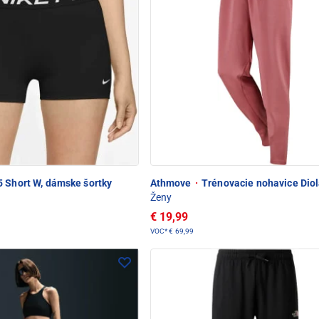
 Short W, dámske šortky
Athmove
·
Trénovacie nohavice Dio
Ženy
€ 19,99
VOC*
€ 69,99