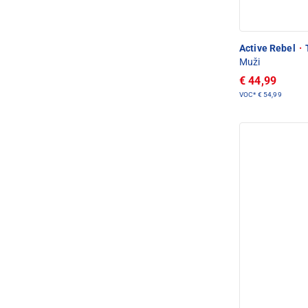
Active Rebel
·
Muži
€ 44,99
VOC*
€ 54,99