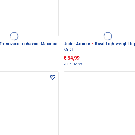
Trénovacie nohavice Maximus
Under Armour
·
Rival Lightweight te
Muži
€ 54,99
VOC*
€ 59,99