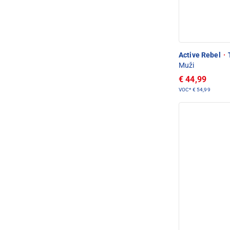
Active Rebel
·
T
Muži
€ 44,99
VOC*
€ 54,99