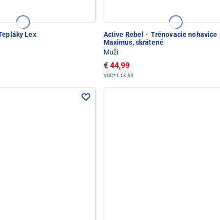
Tepláky Lex
Active Rebel
·
Trénovacie nohavice
Maximus, skrátené
Muži
€ 44,99
VOC*
€ 59,99