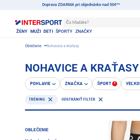
Doprava ZDARMA pri objednávke nad 50€**
Čo hľadáte?
ŽENY
MUŽI
DETI
ŠPORTY
ZNAČKY
Oblečenie
Nohavice a kraťasy
NOHAVICE A KRAŤASY 
POHLAVIE
ZNAČKA
ŠPORT
VEĽKO
1
TRÉNING
ODSTRÁNIŤ FILTER
OBLEČENIE