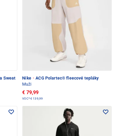
la Sweat
Nike
·
ACG Polartec® fleecové tepláky
Muži
€ 79,99
VOC*
€ 139,99