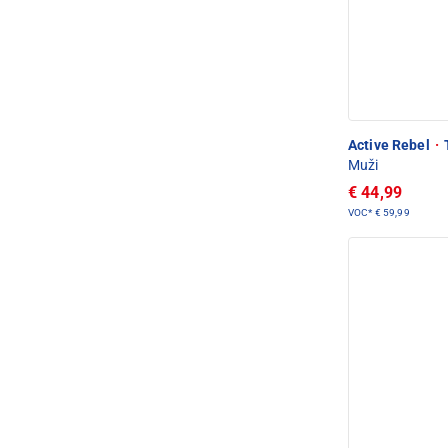
Active Rebel
·
Muži
€ 44,99
VOC*
€ 59,99