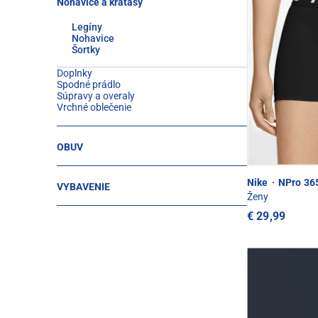
Nohavice a kraťasy
Legíny
Nohavice
Šortky
Doplnky
Spodné prádlo
Súpravy a overaly
Vrchné oblečenie
OBUV
Nike
·
NPro 365
VYBAVENIE
Ženy
€ 29,99