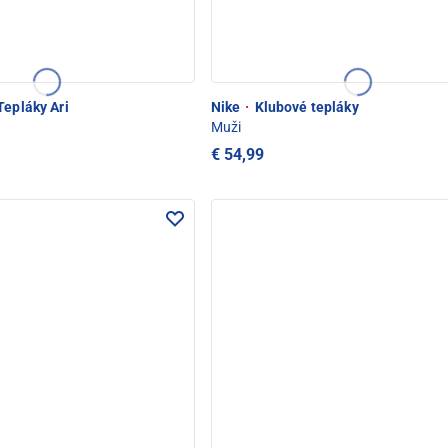
epláky Ari
Nike
·
Klubové tepláky
Muži
€ 54,99