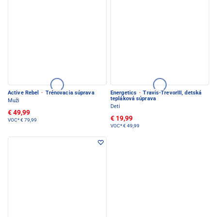
Active Rebel
·
Trénovacia súprava
Energetics
·
Travis-TrevorIII, detská
tepláková súprava
Muži
Deti
€ 49,99
€ 19,99
VOC*
€ 79,99
VOC*
€ 49,99