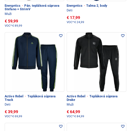
Energetics
·
Pán. tepláková súprava
Energetics
·
Talma 2, body
Stefano + StrimV
Deti
Muži
€ 17,99
€ 59,99
VOC*
€ 24,99
VOC*
€ 89,99
Active Rebel
·
Tepláková súprava
Active Rebel
·
Tepláková súprava
Track
Drake
Deti
Muži
€ 39,99
€ 64,99
VOC*
€ 69,99
VOC*
€ 84,99