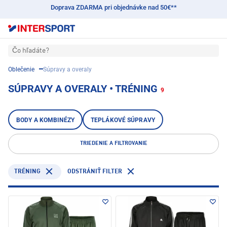
Doprava ZDARMA pri objednávke nad 50€**
Čo hľadáte?
Oblečenie
Súpravy a overaly
SÚPRAVY A OVERALY • TRÉNING
9
BODY A KOMBINÉZY
TEPLÁKOVÉ SÚPRAVY
TRIEDENIE A FILTROVANIE
TRÉNING
ODSTRÁNIŤ FILTER