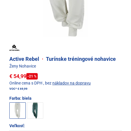
Active Rebel
·
Turínske tréningové nohavice
Ženy Nohavice
€ 54,99
-21 %
Online cena s DPH
, bez
nákladov na dopravu
VOC*
€ 69,99
Farba:
biela
Veľkosť: