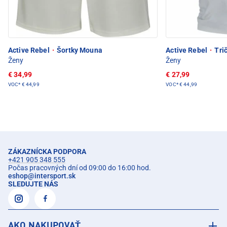
Active Rebel
·
Šortky Mouna
Active Rebel
·
Trič
Ženy
Ženy
€ 34,99
€ 27,99
VOC*
€ 44,99
VOC*
€ 44,99
ZÁKAZNÍCKA PODPORA
+421 905 348 555
Počas pracovných dní od 09:00 do 16:00 hod.
eshop
@
intersport.sk
SLEDUJTE NÁS
AKO NAKUPOVAŤ