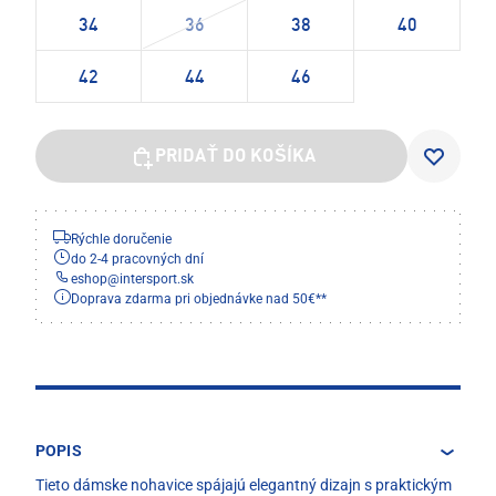
34
36
38
40
42
44
46
PRIDAŤ DO KOŠÍKA
Rýchle doručenie
do 2-4 pracovných dní
eshop
@
intersport.sk
Doprava zdarma pri objednávke nad 50€**
POPIS
Tieto dámske nohavice spájajú elegantný dizajn s praktickým