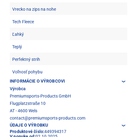
Vrecko na zips na nohe
Tech Fleece
Ľahký
Teplý
Perfektný strih
Voľnosť pohybu
INFORMÁCIE O VÝROBCOVI
Výrobca
Premiumsports-Products GmbH
Flugplatzstraße 10
AT - 4600 Wels
contact@premiumsports-products.com
ÚDAJE O VÝROBKU
Produktové číslo:
449394317
V ponuke od:
02.10.2025