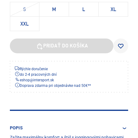
S
M
L
XL
XXL
PRIDAŤ DO KOŠÍKA
Rýchle doručenie
do 2-4 pracovných dní
eshop
@
intersport.sk
Doprava zdarma pri objednávke nad 50€**
POPIS
Zažite maximálny komfort a štýl s joggingovými nohavicami