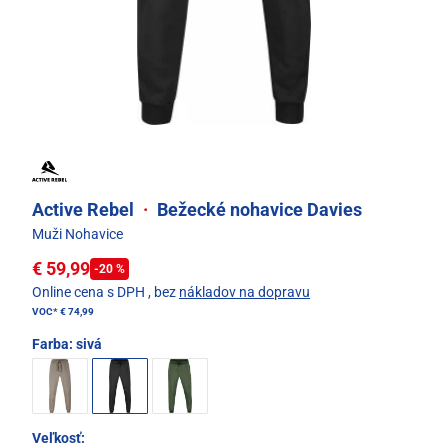
Active Rebel
·
Bežecké nohavice Davies
Muži Nohavice
€ 59,99
-20 %
Online cena s DPH
, bez
nákladov na dopravu
VOC*
€ 74,99
Farba:
sivá
Veľkosť: