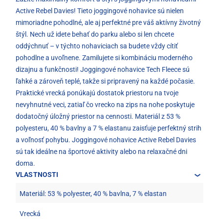
Active Rebel Davies! Tieto joggingové nohavice sú nielen
mimoriadne pohodlné, ale aj perfektné pre váš aktívny životný
štýl. Nech už idete behať do parku alebo si len chcete
oddýchnuť – v týchto nohaviciach sa budete vždy cítiť
pohodlne a uvoľnene. Zamilujete si kombináciu moderného
dizajnu a funkčnosti! Joggingové nohavice Tech Fleece sú
ľahké a zároveň teplé, takže si pripravený na každé počasie.
Praktické vrecká ponúkajú dostatok priestoru na tvoje
nevyhnutné veci, zatiaľ čo vrecko na zips na nohe poskytuje
dodatočný úložný priestor na cennosti. Materiál z 53 %
polyesteru, 40 % bavlny a 7 % elastanu zaisťuje perfektný strih
a voľnosť pohybu. Joggingové nohavice Active Rebel Davies
sú tak ideálne na športové aktivity alebo na relaxačné dni
doma.
VLASTNOSTI
Materiál: 53 % polyester, 40 % bavlna, 7 % elastan
Vrecká