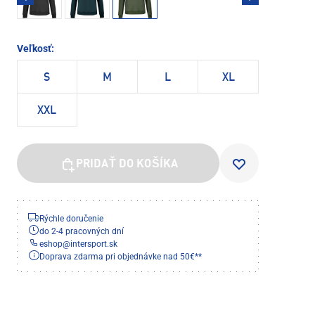
Veľkosť:
S
M
L
XL
XXL
PRIDAŤ DO KOŠÍKA
Rýchle doručenie
do 2-4 pracovných dní
eshop
@
intersport.sk
Doprava zdarma pri objednávke nad 50€**