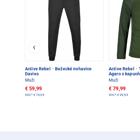
Active Rebel
·
Bežecké nohavice
Active Rebel
·
Davies
Agaro s kapuc
Muži
Muži
€ 59,99
€ 79,99
VOC*
€ 74,99
VOC*
€ 99,99