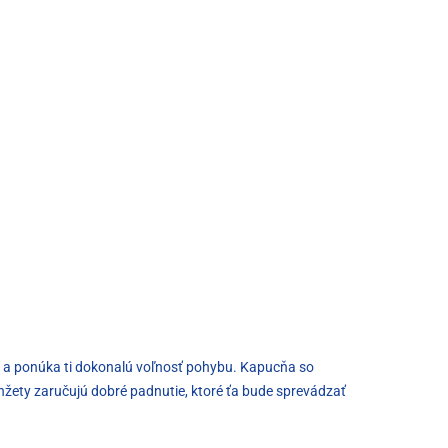
yk a ponúka ti dokonalú voľnosť pohybu. Kapucňa so
anžety zaručujú dobré padnutie, ktoré ťa bude sprevádzať