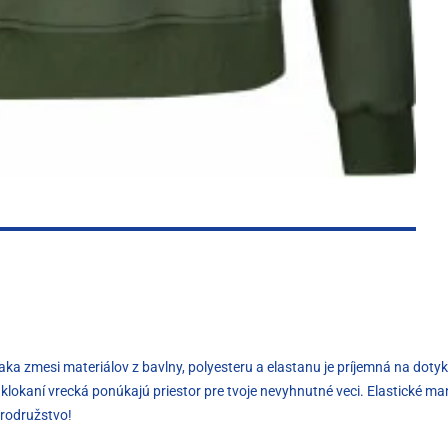
aka zmesi materiálov z bavlny, polyesteru a elastanu je príjemná na dot
klokaní vrecká ponúkajú priestor pre tvoje nevyhnutné veci. Elastické m
brodružstvo!