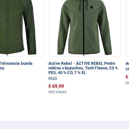
Trénovacia bunda
Active Rebel
·
ACTIVE REBEL Pedro
A
ňou
mikina s kapucňou, Tech Fleece, 53 %
M
PES, 40 % CO, 7 % EL
€
Muži
V
€ 69,99
VOC*
€ 84,99