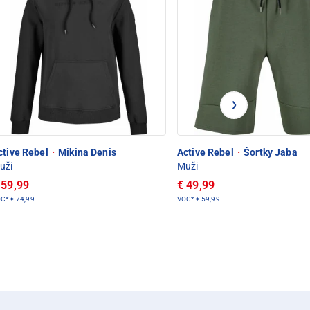
ctive Rebel
·
Mikina Denis
Active Rebel
·
Šortky Jaba
uži
Muži
 59,99
€ 49,99
OC*
€ 74,99
VOC*
€ 59,99