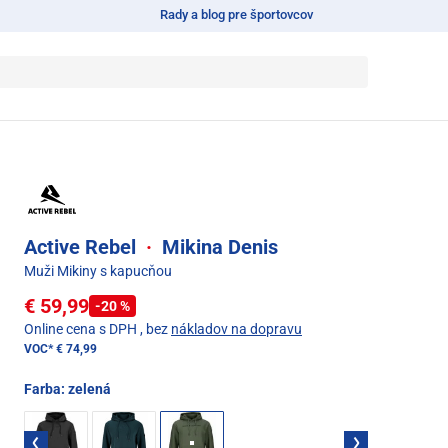
Rady a blog pre športovcov
Active Rebel
·
Mikina Denis
Muži Mikiny s kapucňou
€ 59,99
-20 %
Online cena s DPH
, bez
nákladov na dopravu
VOC*
€ 74,99
Farba:
zelená