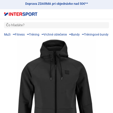
Doprava ZDARMA pri objednávke nad 50€**
Čo hľadáte?
Muži
Fitness
Tréning
Vrchné oblečenie
Bundy
Tréningové bundy