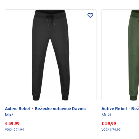
Active Rebel
·
Bežecké nohavice Davies
Active Rebel
·
Bež
Muži
Muži
€ 59,99
€ 59,99
VOC*
€ 74,99
VOC*
€ 74,99