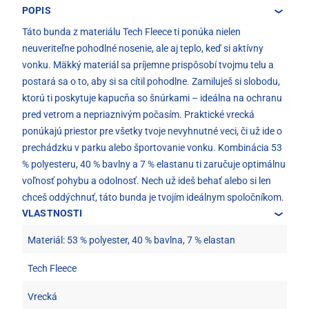
POPIS
Táto bunda z materiálu Tech Fleece ti ponúka nielen
neuveriteľne pohodlné nosenie, ale aj teplo, keď si aktívny
vonku. Mäkký materiál sa príjemne prispôsobí tvojmu telu a
postará sa o to, aby si sa cítil pohodlne. Zamiluješ si slobodu,
ktorú ti poskytuje kapucňa so šnúrkami – ideálna na ochranu
pred vetrom a nepriaznivým počasím. Praktické vrecká
ponúkajú priestor pre všetky tvoje nevyhnutné veci, či už ide o
prechádzku v parku alebo športovanie vonku. Kombinácia 53
% polyesteru, 40 % bavlny a 7 % elastanu ti zaručuje optimálnu
voľnosť pohybu a odolnosť. Nech už ideš behať alebo si len
chceš oddýchnuť, táto bunda je tvojím ideálnym spoločníkom.
VLASTNOSTI
Materiál: 53 % polyester, 40 % bavlna, 7 % elastan
Tech Fleece
Vrecká