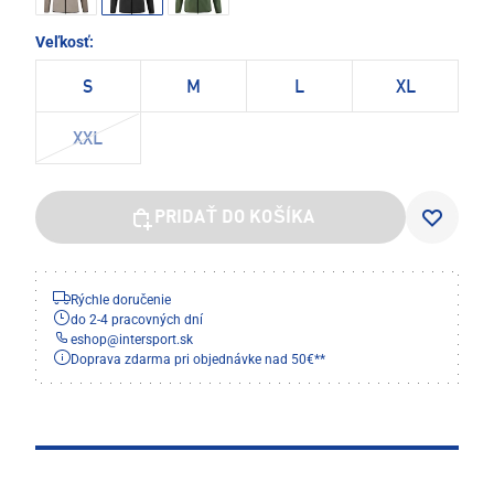
Veľkosť:
S
M
L
XL
XXL
PRIDAŤ DO KOŠÍKA
Rýchle doručenie
do 2-4 pracovných dní
eshop
@
intersport.sk
Doprava zdarma pri objednávke nad 50€**