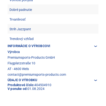
Voľnosť pohybu
Dobré padnutie
Trvanlivosť
Strih Jazzpant
Trendový vzhľad
INFORMÁCIE O VÝROBCOVI
Výrobca
Premiumsports-Products GmbH
Flugplatzstraße 10
AT - 4600 Wels
contact@premiumsports-products.com
ÚDAJE O VÝROBKU
Produktové číslo:
404504910
V ponuke od:
01.08.2024