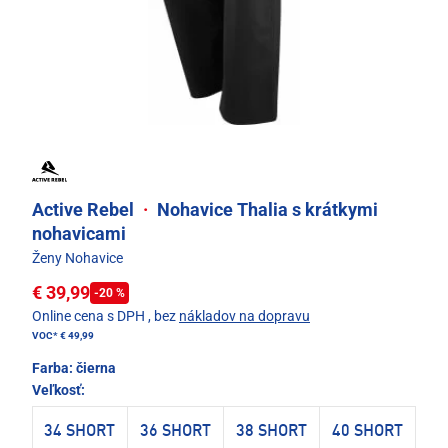
Active Rebel
·
Nohavice Thalia s krátkymi
nohavicami
Ženy Nohavice
€ 39,99
-20 %
Online cena s DPH
, bez
nákladov na dopravu
VOC*
€ 49,99
Farba:
čierna
Veľkosť:
34 SHORT
36 SHORT
38 SHORT
40 SHORT