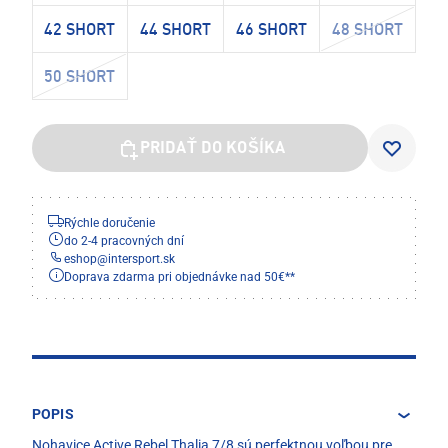
42 SHORT
44 SHORT
46 SHORT
48 SHORT
50 SHORT
PRIDAŤ DO KOŠÍKA
Rýchle doručenie
do 2-4 pracovných dní
eshop
@
intersport.sk
Doprava zdarma pri objednávke nad 50€**
POPIS
Nohavice Active Rebel Thalia 7/8 sú perfektnou voľbou pre