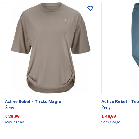
Active Rebel
·
Tričko Magie
Active Rebel
·
Tep
Ženy
Ženy
€ 29,99
€ 49,99
VOC*
€ 39,99
VOC*
€ 64,99