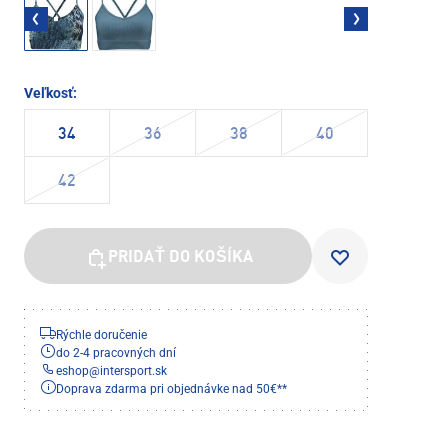
Veľkosť:
34
36
38
40
42
PRIDAŤ DO KOŠÍKA
Rýchle doručenie
do 2-4 pracovných dní
eshop
@
intersport.sk
Doprava zdarma pri objednávke nad 50€**