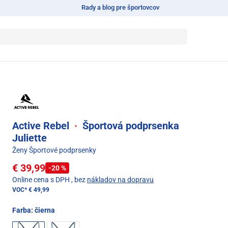
Rady a blog pre športovcov
Active Rebel
·
Športová podprsenka
Juliette
Ženy Športové podprsenky
€ 39,99
-20 %
Online cena s DPH
, bez
nákladov na dopravu
VOC*
€ 49,99
Farba:
čierna