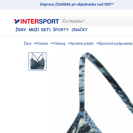
Doprava ZDARMA pri objednávke nad 50€**
Čo hľadáte?
ŽENY
MUŽI
DETI
ŠPORTY
ZNAČKY
Ženy
Fitness
Tréning
Spodné prádlo
Športové podprsenky