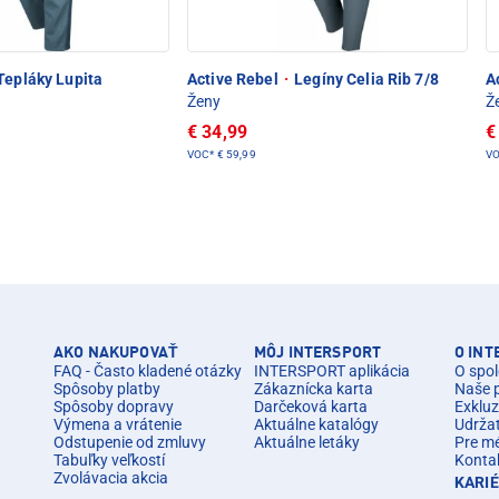
Tepláky Lupita
Active Rebel
·
Legíny Celia Rib 7/8
A
Ženy
Ž
€ 34,99
€
VOC*
€ 59,99
V
AKO NAKUPOVAŤ
MÔJ INTERSPORT
O IN
FAQ - Často kladené otázky
INTERSPORT aplikácia
O spol
Spôsoby platby
Zákaznícka karta
Naše 
Spôsoby dopravy
Darčeková karta
Exkluz
Výmena a vrátenie
Aktuálne katalógy
Udrža
Odstupenie od zmluvy
Aktuálne letáky
Pre m
Tabuľky veľkostí
Konta
Zvolávacia akcia
KARI