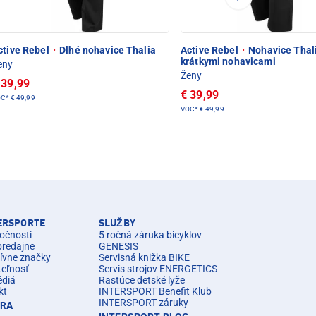
ctive Rebel
·
Dlhé nohavice Thalia
Active Rebel
·
Nohavice Thali
krátkymi nohavicami
eny
Ženy
 39,99
€ 39,99
OC*
€ 49,99
VOC*
€ 49,99
TERSPORTE
SLUŽBY
očnosti
5 ročná záruka bicyklov
predajne
GENESIS
ívne značky
Servisná knižka BIKE
teľnosť
Servis strojov ENERGETICS
édiá
Rastúce detské lyže
kt
INTERSPORT Benefit Klub
INTERSPORT záruky
ÉRA