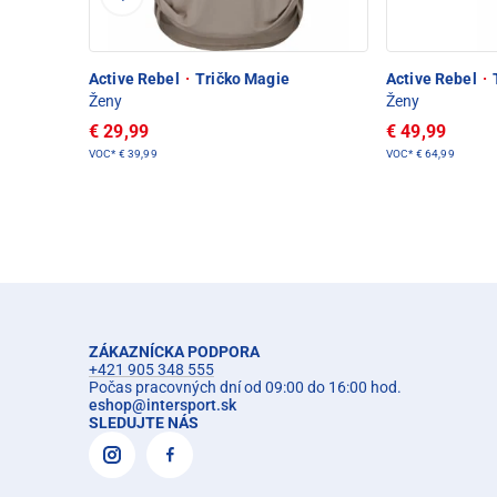
Active Rebel
·
Tričko Magie
Active Rebel
·
Ženy
Ženy
€ 29,99
€ 49,99
VOC*
€ 39,99
VOC*
€ 64,99
ZÁKAZNÍCKA PODPORA
+421 905 348 555
Počas pracovných dní od 09:00 do 16:00 hod.
eshop
@
intersport.sk
SLEDUJTE NÁS