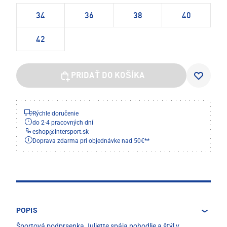
34
36
38
40
42
PRIDAŤ DO KOŠÍKA
Rýchle doručenie
do 2-4 pracovných dní
eshop
@
intersport.sk
Doprava zdarma pri objednávke nad 50€**
POPIS
Športová podprsenka Juliette spája pohodlie a štýl v