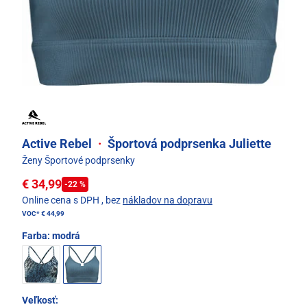
Active Rebel
·
Športová podprsenka Juliette
Ženy Športové podprsenky
€ 34,99
-22 %
Online cena s DPH
, bez
nákladov na dopravu
VOC*
€ 44,99
Farba:
modrá
Veľkosť: