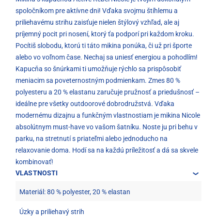
spoločníkom pre aktívne dni! Vďaka svojmu štíhlemu a
priliehavému strihu zaisťuje nielen štýlový vzhľad, ale aj
príjemný pocit pri nosení, ktorý ťa podporí pri každom kroku.
Pocítiš slobodu, ktorú ti táto mikina ponúka, či už pri športe
alebo vo voľnom čase. Nechaj sa uniesť energiou a pohodlím!
Kapucňa so šnúrkami ti umožňuje rýchlo sa prispôsobiť
meniacim sa poveternostným podmienkam. Zmes 80 %
polyesteru a 20 % elastanu zaručuje pružnosť a priedušnosť –
ideálne pre všetky outdoorové dobrodružstvá. Vďaka
modernému dizajnu a funkčným vlastnostiam je mikina Nicole
absolútnym must-have vo vašom šatníku. Noste ju pri behu v
parku, na stretnutí s priateľmi alebo jednoducho na
relaxovanie doma. Hodí sa na každú príležitosť a dá sa skvele
kombinovať!
VLASTNOSTI
Materiál: 80 % polyester, 20 % elastan
Úzky a priliehavý strih