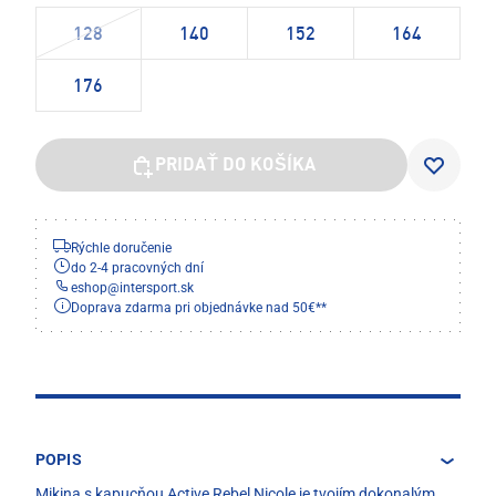
128
140
152
164
176
PRIDAŤ DO KOŠÍKA
Rýchle doručenie
do 2-4 pracovných dní
eshop
@
intersport.sk
Doprava zdarma pri objednávke nad 50€**
POPIS
Mikina s kapucňou Active Rebel Nicole je tvojím dokonalým