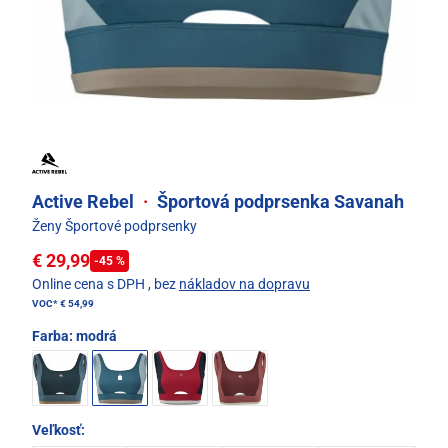
Active Rebel
·
Športová podprsenka Savanah
Ženy Športové podprsenky
€ 29,99
-45 %
Online cena s DPH
, bez
nákladov na dopravu
VOC*
€ 54,99
Farba:
modrá
Veľkosť: