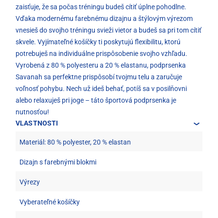
zaisťuje, že sa počas tréningu budeš cítiť úplne pohodlne.
Vďaka modernému farebnému dizajnu a štýlovým výrezom
vnesieš do svojho tréningu svieži vietor a budeš sa pri tom cítiť
skvele. Vyjímateľné košíčky ti poskytujú flexibilitu, ktorú
potrebuješ na individuálne prispôsobenie svojho vzhľadu.
Vyrobená z 80 % polyesteru a 20 % elastanu, podprsenka
Savanah sa perfektne prispôsobí tvojmu telu a zaručuje
voľnosť pohybu. Nech už ideš behať, potíš sa v posilňovni
alebo relaxuješ pri joge – táto športová podprsenka je
nutnosťou!
VLASTNOSTI
Materiál: 80 % polyester, 20 % elastan
Dizajn s farebnými blokmi
Výrezy
Vyberateľné košíčky