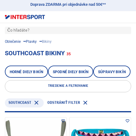
Doprava ZDARMA pri objednávke nad 50€**
Čo hľadáte?
Oblečenie
Plavky
Bikiny
SOUTHCOAST BIKINY
35
HORNÉ DIELY BIKÍN
SPODNÉ DIELY BIKÍN
SÚPRAVY BIKÍN
TRIEDENIE A FILTROVANIE
SOUTHCOAST
ODSTRÁNIŤ FILTER