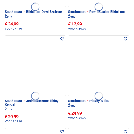
Southcoast
·
Bikini top Dewi Bralette
Southcoast
·
Remi Bustier Bikini top
Ženy
Ženy
€ 34,99
€ 12,99
VOC*
€ 44,99
VOC*
€ 34,99
Southcoast
·
Jednoramenné bikiny
Southcoast
·
Plavky Milou
Kendal
Ženy
Ženy
€ 24,99
€ 29,99
VOC*
€ 34,99
VOC*
€ 39,99