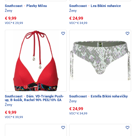
Southcoast
·
Plavky Milou
Southcoast
·
Lea Bikini nohavice
Ženy
Ženy
€ 9,99
€ 24,99
VOC*
€ 29,99
VOC*
€ 34,99
Southcoast
·
Dám. VD-Triangle Push-
Southcoast
·
Estella Bikini nohavičky
up, B-košík, Rachel 90% PES/10% EA
Ženy
Ženy
€ 24,99
€ 9,99
VOC*
€ 34,99
VOC*
€ 39,99