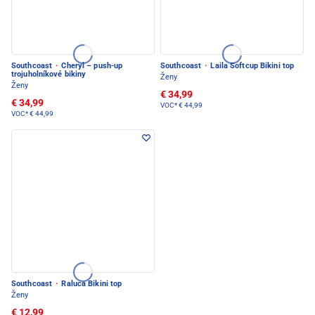
Southcoast
·
Cheryl – push-up
Southcoast
·
Laila Softcup Bikini top
trojuholníkové bikiny
Ženy
Ženy
€ 34,99
€ 34,99
VOC*
€ 44,99
VOC*
€ 44,99
Southcoast
·
Raluca Bikini top
Ženy
€ 12,99