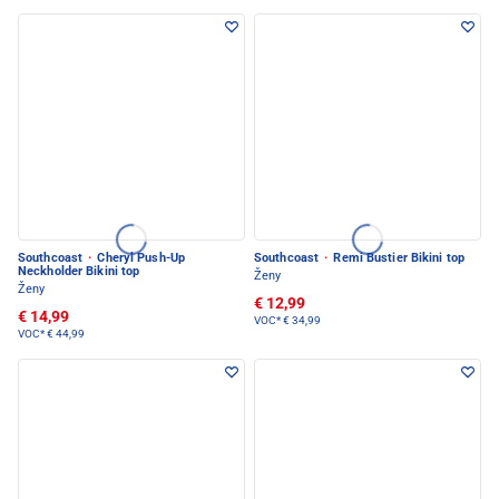
Southcoast
·
Cheryl Push-Up
Southcoast
·
Remi Bustier Bikini top
Neckholder Bikini top
Ženy
Ženy
€ 12,99
€ 14,99
VOC*
€ 34,99
VOC*
€ 44,99