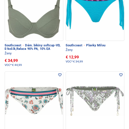
Southcoast
·
Dám. bikiny softcup-VD,
Southcoast
·
Plavky Milou
E-košík,Raluca 90% PA, 10% EA
Ženy
Ženy
€ 12,99
€ 34,99
VOC*
€ 34,99
VOC*
€ 44,99