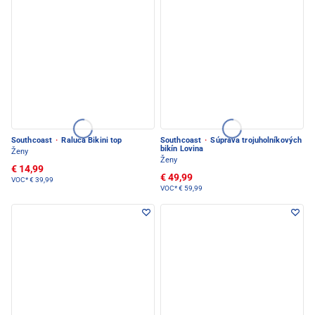
Southcoast
·
Raluca Bikini top
Southcoast
·
Súprava trojuholníkových
bikín Lovina
Ženy
Ženy
€ 14,99
€ 49,99
VOC*
€ 39,99
VOC*
€ 59,99