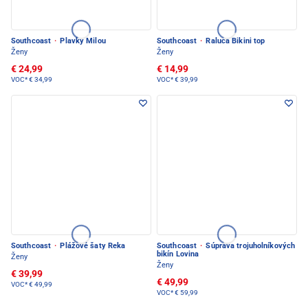
Southcoast
·
Plavky Milou
Southcoast
·
Raluca Bikini top
Ženy
Ženy
€ 24,99
€ 14,99
VOC*
€ 34,99
VOC*
€ 39,99
Southcoast
·
Plážové šaty Reka
Southcoast
·
Súprava trojuholníkových
bikín Lovina
Ženy
Ženy
€ 39,99
€ 49,99
VOC*
€ 49,99
VOC*
€ 59,99