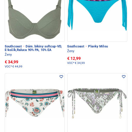
Southcoast
·
Dám. bikiny softcup-VD,
Southcoast
·
Plavky Milou
E-košík,Raluca 90% PA, 10% EA
Ženy
Ženy
€ 12,99
€ 34,99
VOC*
€ 34,99
VOC*
€ 44,99