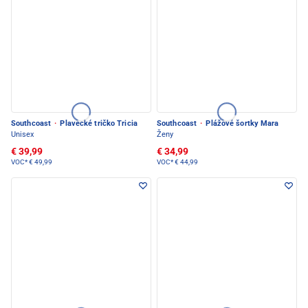
Southcoast
·
Plavecké tričko Tricia
Southcoast
·
Plážové šortky Mara
Unisex
Ženy
€ 39,99
€ 34,99
VOC*
€ 49,99
VOC*
€ 44,99