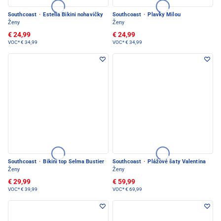
Southcoast
·
Estella Bikini nohavičky
Southcoast
·
Plavky Milou
Ženy
Ženy
€ 24,99
€ 24,99
VOC*
€ 34,99
VOC*
€ 34,99
Southcoast
·
Bikini top Selma Bustier
Southcoast
·
Plážové šaty Valentina
Ženy
Ženy
€ 29,99
€ 59,99
VOC*
€ 39,99
VOC*
€ 69,99