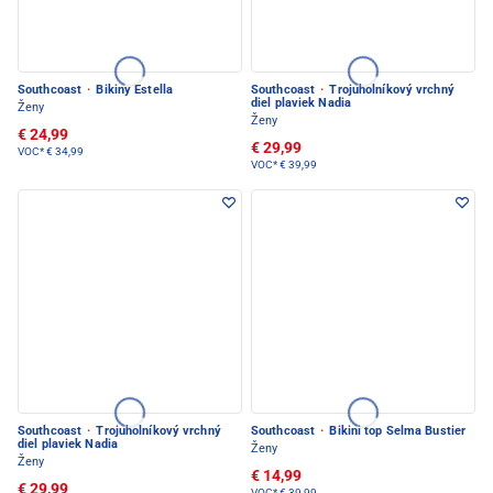
Southcoast
·
Bikiny Estella
Southcoast
·
Trojuholníkový vrchný
diel plaviek Nadia
Ženy
Ženy
€ 24,99
€ 29,99
VOC*
€ 34,99
VOC*
€ 39,99
Southcoast
·
Trojuholníkový vrchný
Southcoast
·
Bikini top Selma Bustier
diel plaviek Nadia
Ženy
Ženy
€ 14,99
€ 29,99
VOC*
€ 39,99