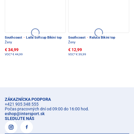
Southcoast
·
Laila Softcup Bikini top
Southcoast
·
Raluca Bikini top
Ženy
Ženy
€ 34,99
€ 12,99
VOC*
€ 44,99
VOC*
€ 39,99
ZÁKAZNÍCKA PODPORA
+421 905 348 555
Počas pracovných dní od 09:00 do 16:00 hod.
eshop
@
intersport.sk
SLEDUJTE NÁS