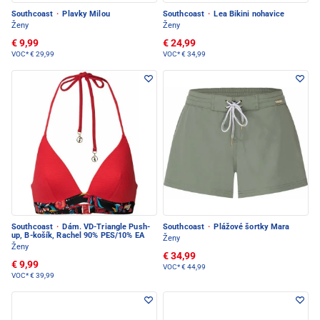
Southcoast
·
Plavky Milou
Southcoast
·
Lea Bikini nohavice
Ženy
Ženy
€ 9,99
€ 24,99
VOC*
€ 29,99
VOC*
€ 34,99
Southcoast
·
Dám. VD-Triangle Push-
Southcoast
·
Plážové šortky Mara
up, B-košík, Rachel 90% PES/10% EA
Ženy
Ženy
€ 34,99
€ 9,99
VOC*
€ 44,99
VOC*
€ 39,99