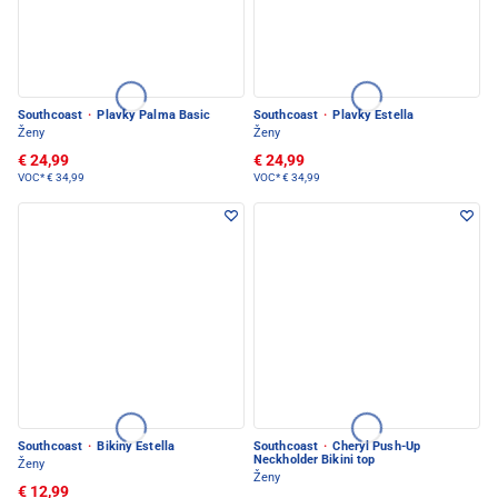
Southcoast
·
Plavky Palma Basic
Southcoast
·
Plavky Estella
Ženy
Ženy
€ 24,99
€ 24,99
VOC*
€ 34,99
VOC*
€ 34,99
Southcoast
·
Bikiny Estella
Southcoast
·
Cheryl Push-Up
Neckholder Bikini top
Ženy
Ženy
€ 12,99