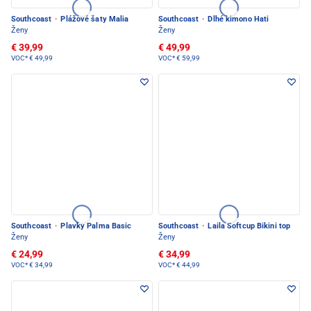
Southcoast
·
Plážové šaty Malia
Southcoast
·
Dlhé kimono Hati
Ženy
Ženy
€ 39,99
€ 49,99
VOC*
€ 49,99
VOC*
€ 59,99
Southcoast
·
Plavky Palma Basic
Southcoast
·
Laila Softcup Bikini top
Ženy
Ženy
€ 24,99
€ 34,99
VOC*
€ 34,99
VOC*
€ 44,99