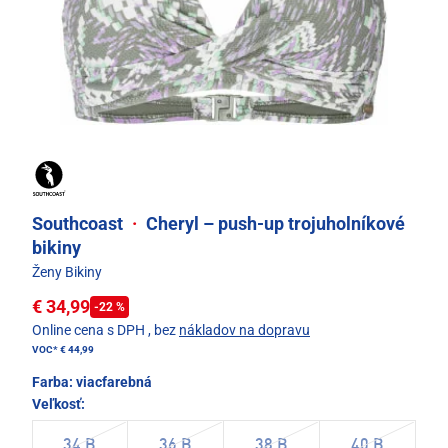
Southcoast
·
Cheryl – push-up trojuholníkové
bikiny
Ženy Bikiny
€ 34,99
-22 %
Online cena s DPH
, bez
nákladov na dopravu
VOC*
€ 44,99
Farba:
viacfarebná
Veľkosť:
34 B
36 B
38 B
40 B