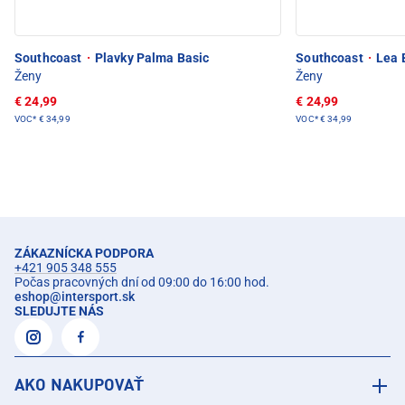
Southcoast
·
Plavky Palma Basic
Southcoast
·
Lea B
Ženy
Ženy
€ 24,99
€ 24,99
VOC*
€ 34,99
VOC*
€ 34,99
ZÁKAZNÍCKA PODPORA
+421 905 348 555
Počas pracovných dní od 09:00 do 16:00 hod.
eshop
@
intersport.sk
SLEDUJTE NÁS
AKO NAKUPOVAŤ