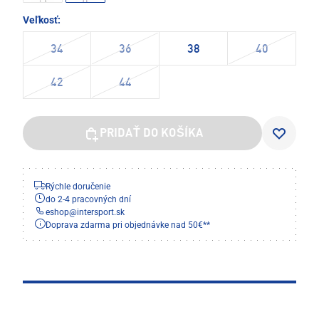
Veľkosť:
34
36
38
40
42
44
PRIDAŤ DO KOŠÍKA
Rýchle doručenie
do 2-4 pracovných dní
eshop
@
intersport.sk
Doprava zdarma pri objednávke nad 50€**