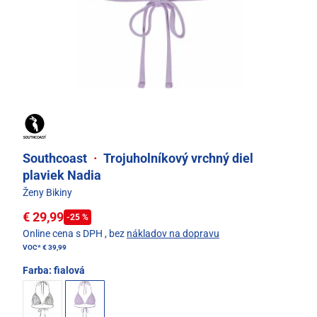
Southcoast
·
Trojuholníkový vrchný diel
plaviek Nadia
Ženy Bikiny
€ 29,99
-25 %
Online cena s DPH
, bez
nákladov na dopravu
VOC*
€ 39,99
Farba:
fialová