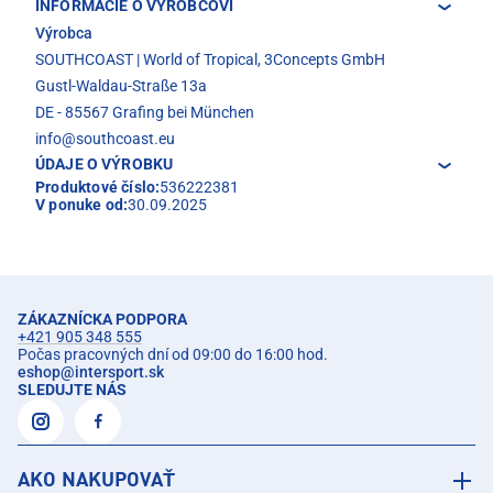
INFORMÁCIE O VÝROBCOVI
Výrobca
SOUTHCOAST | World of Tropical, 3Concepts GmbH
Gustl-Waldau-Straße 13a
DE - 85567 Grafing bei München
info@southcoast.eu
ÚDAJE O VÝROBKU
Produktové číslo:
536222381
V ponuke od:
30.09.2025
ZÁKAZNÍCKA PODPORA
+421 905 348 555
Počas pracovných dní od 09:00 do 16:00 hod.
eshop
@
intersport.sk
SLEDUJTE NÁS
AKO NAKUPOVAŤ