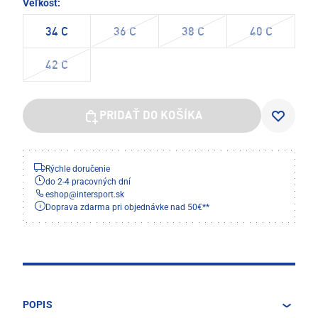
Veľkosť:
34 C
36 C
38 C
40 C
42 C
PRIDAŤ DO KOŠÍKA
Rýchle doručenie
do 2-4 pracovných dní
eshop
@
intersport.sk
Doprava zdarma pri objednávke nad 50€**
POPIS