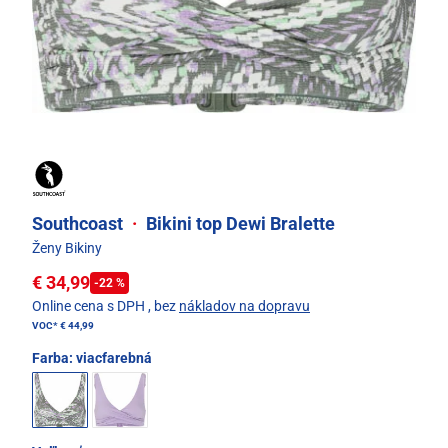
Southcoast
·
Bikini top Dewi Bralette
Ženy Bikiny
€ 34,99
-22 %
Online cena s DPH
, bez
nákladov na dopravu
VOC*
€ 44,99
Farba:
viacfarebná