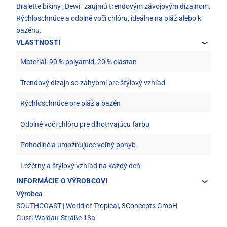
Bralette bikiny „Dewi“ zaujmú trendovým závojovým dizajnom.
Rýchloschnúce a odolné voči chlóru, ideálne na pláž alebo k
bazénu.
VLASTNOSTI
Materiál: 90 % polyamid, 20 % elastan
Trendový dizajn so záhybmi pre štýlový vzhľad
Rýchloschnúce pre pláž a bazén
Odolné voči chlóru pre dlhotrvajúcu farbu
Pohodlné a umožňujúce voľný pohyb
Ležérny a štýlový vzhľad na každý deň
INFORMÁCIE O VÝROBCOVI
Výrobca
SOUTHCOAST | World of Tropical, 3Concepts GmbH
Gustl-Waldau-Straße 13a