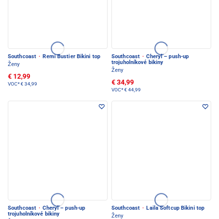
Southcoast
·
Remi Bustier Bikini top
Southcoast
·
Cheryl – push-up
trojuholníkové bikiny
Ženy
Ženy
€ 12,99
€ 34,99
VOC*
€ 34,99
VOC*
€ 44,99
Southcoast
·
Cheryl – push-up
Southcoast
·
Laila Softcup Bikini top
trojuholníkové bikiny
Ženy