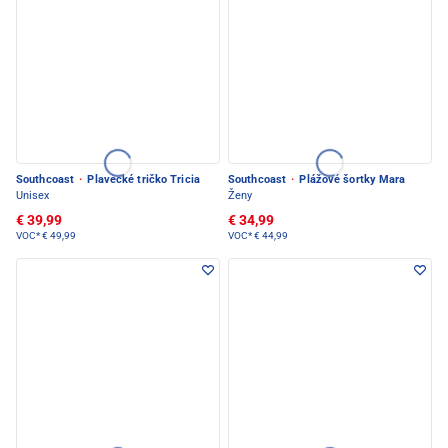
Southcoast
·
Plavecké tričko Tricia
Southcoast
·
Plážové šortky Mara
Unisex
Ženy
€ 39,99
€ 34,99
VOC*
€ 49,99
VOC*
€ 44,99