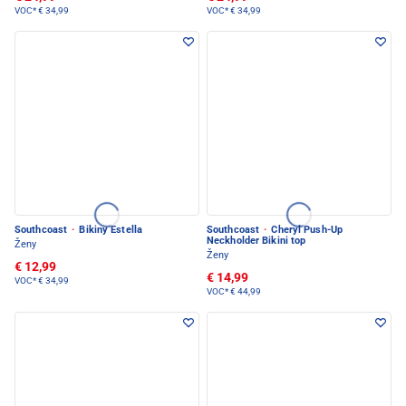
VOC*
€ 34,99
VOC*
€ 34,99
Southcoast
·
Bikiny Estella
Southcoast
·
Cheryl Push-Up
Neckholder Bikini top
Ženy
Ženy
€ 12,99
€ 14,99
VOC*
€ 34,99
VOC*
€ 44,99