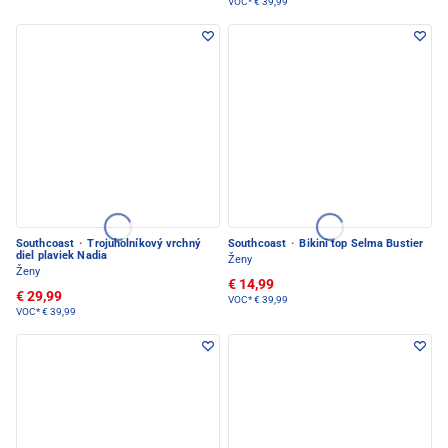
VOC*
€ 39,99
Southcoast
·
Trojuholníkový vrchný
Southcoast
·
Bikini top Selma Bustier
diel plaviek Nadia
Ženy
Ženy
€ 14,99
€ 29,99
VOC*
€ 39,99
VOC*
€ 39,99