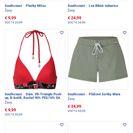
Southcoast
·
Plavky Milou
Southcoast
·
Lea Bikini nohavice
Ženy
Ženy
€ 9,99
€ 24,99
VOC*
€ 29,99
VOC*
€ 34,99
Southcoast
·
Dám. VD-Triangle Push-
Southcoast
·
Plážové šortky Mara
up, B-košík, Rachel 90% PES/10% EA
Ženy
Ženy
€ 34,99
€ 9,99
VOC*
€ 44,99
VOC*
€ 39,99