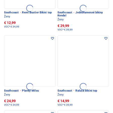
Southcoast
·
Remi Bustier Bikini top
Southcoast
·
Jednoramenné bikiny
Kendal
Ženy
Ženy
€ 12,99
€ 29,99
VOC*
€ 34,99
VOC*
€ 39,99
Southcoast
·
Plavky Milou
Southcoast
·
Raluca Bikini top
Ženy
Ženy
€ 24,99
€ 14,99
VOC*
€ 34,99
VOC*
€ 39,99