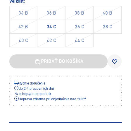
Veľkosť:
34 B
36 B
38 B
40 B
42 B
34 C
36 C
38 C
40 C
42 C
44 C
PRIDAŤ DO KOŠÍKA
Rýchle doručenie
do 2-4 pracovných dní
eshop
@
intersport.sk
Doprava zdarma pri objednávke nad 50€**