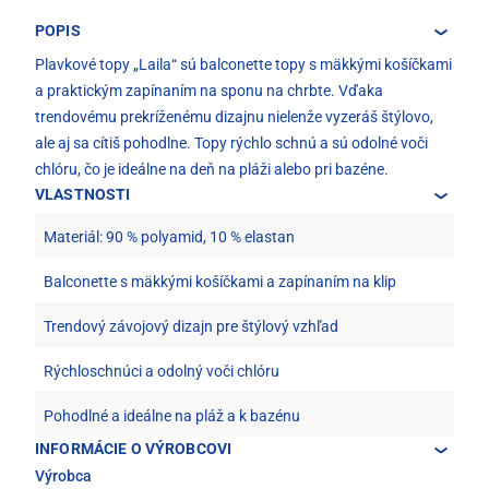
POPIS
Plavkové topy „Laila“ sú balconette topy s mäkkými košíčkami
a praktickým zapínaním na sponu na chrbte. Vďaka
trendovému prekríženému dizajnu nielenže vyzeráš štýlovo,
ale aj sa cítiš pohodlne. Topy rýchlo schnú a sú odolné voči
chlóru, čo je ideálne na deň na pláži alebo pri bazéne.
VLASTNOSTI
Materiál: 90 % polyamid, 10 % elastan
Balconette s mäkkými košíčkami a zapínaním na klip
Trendový závojový dizajn pre štýlový vzhľad
Rýchloschnúci a odolný voči chlóru
Pohodlné a ideálne na pláž a k bazénu
INFORMÁCIE O VÝROBCOVI
Výrobca