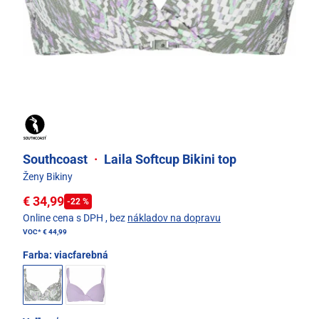
Southcoast
·
Laila Softcup Bikini top
Ženy Bikiny
€ 34,99
-22 %
Online cena s DPH
, bez
nákladov na dopravu
VOC*
€ 44,99
Farba:
viacfarebná