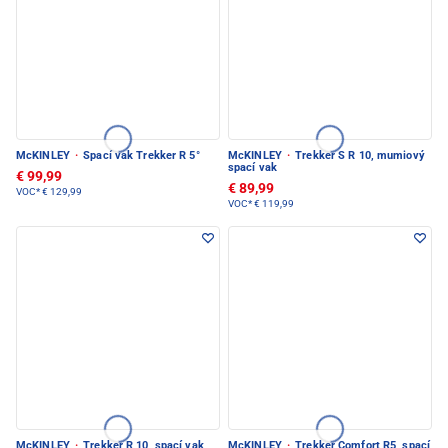
McKINLEY
·
Spací vak Trekker R 5°
McKINLEY
·
Trekker S R 10, mumiový
spací vak
€ 99,99
€ 89,99
VOC*
€ 129,99
VOC*
€ 119,99
McKINLEY
·
Trekker R 10, spací vak
McKINLEY
·
Trekker Comfort R5, spací