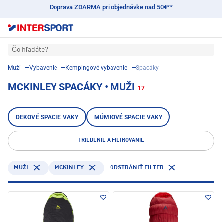
Doprava ZDARMA pri objednávke nad 50€**
Čo hľadáte?
Muži
Vybavenie
Kempingové vybavenie
Spacáky
MCKINLEY SPACÁKY • MUŽI
17
DEKOVÉ SPACIE VAKY
MÚMIOVÉ SPACIE VAKY
TRIEDENIE A FILTROVANIE
MCKINLEY
MUŽI
ODSTRÁNIŤ FILTER