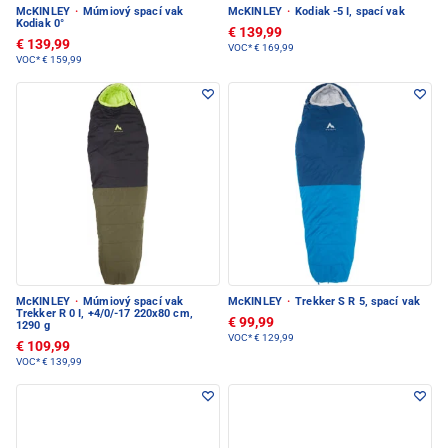
McKINLEY
·
Múmiový spací vak
McKINLEY
·
Kodiak -5 I, spací vak
Kodiak 0°
€ 139,99
€ 139,99
VOC*
€ 169,99
VOC*
€ 159,99
McKINLEY
·
Múmiový spací vak
McKINLEY
·
Trekker S R 5, spací vak
Trekker R 0 I, +4/0/-17 220x80 cm,
€ 99,99
1290 g
VOC*
€ 129,99
€ 109,99
VOC*
€ 139,99