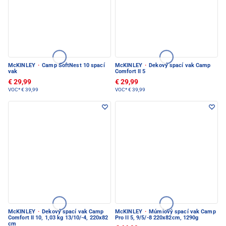
McKINLEY
·
Camp SoftNest 10 spací
McKINLEY
·
Dekový spací vak Camp
vak
Comfort II 5
€ 29,99
€ 29,99
VOC*
€ 39,99
VOC*
€ 39,99
McKINLEY
·
Dekový spací vak Camp
McKINLEY
·
Múmiový spací vak Camp
Comfort II 10, 1,03 kg 13/10/-4, 220x82
Pro II 5, 9/5/-8 220x82cm, 1290g
cm