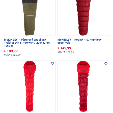
McKINLEY
·
Páperový spací vak
McKINLEY
·
Kodiak -10, mumiový
Trekker D R 5, +10/+5/-7 225x82 cm,
spací vak
1060 g
€ 149,99
€ 189,99
VOC*
€ 179,99
VOC*
€ 229,99