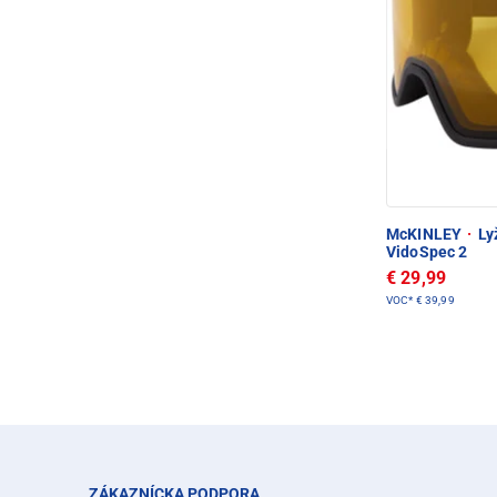
McKINLEY
·
Lyž
VidoSpec 2
€ 29,99
VOC*
€ 39,99
ZÁKAZNÍCKA PODPORA