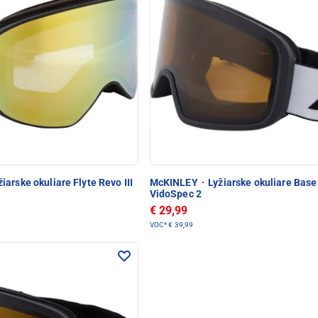
iarske okuliare Flyte Revo III
McKINLEY
·
Lyžiarske okuliare Base
VidoSpec 2
€ 29,99
VOC*
€ 39,99