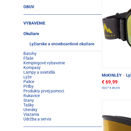
OBUV
VYBAVENIE
Okuliare
Lyžiarske a snowboardové okuliare
Batohy
Fľaše
Kempingové vybavenie
Kompasy
Lampy a svietidlá
McKINLEY
·
Lyž
Lyže
€ 69,99
Palice
Prilby
VOC*
€ 89,99
Produkty prvej pomoci
Rukavice
Stany
Tašky
Uteráky
Viazania
Údržba a servis