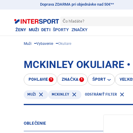
Doprava ZDARMA pri objednávke nad 50€**
Čo hľadáte?
ŽENY
MUŽI
DETI
ŠPORTY
ZNAČKY
Muži
Vybavenie
Okuliare
MCKINLEY OKULIARE •
POHLAVIE
ZNAČKA
ŠPORT
VEĽKO
1
1
MCKINLEY
MUŽI
ODSTRÁNIŤ FILTER
OBLEČENIE