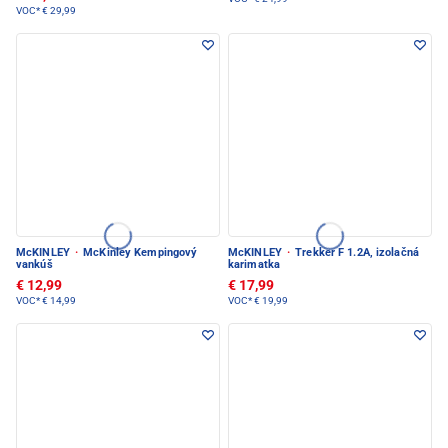
VOC*
€ 29,99
McKINLEY
·
McKinley Kempingový
McKINLEY
·
Trekker F 1.2A, izolačná
vankúš
karimatka
€ 12,99
€ 17,99
VOC*
€ 14,99
VOC*
€ 19,99