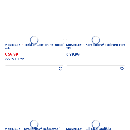
McKINLEY
·
Trekker Comfort R5, spací
McKINLEY
·
Kempingový stôl Faro Fam
vak
TBL
€ 59,99
€ 89,99
VOC*
€ 119,99
McKINLEY
·
Dvojlôžkový nafukovací
McKINLEY
·
Skladací stolička