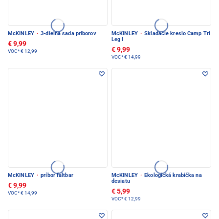
McKINLEY
·
3-dielna sada príborov
McKINLEY
·
Skladacie kreslo Camp Tri
Leg I
€ 9,99
€ 9,99
VOC*
€ 12,99
VOC*
€ 14,99
McKINLEY
·
príbor faltbar
McKINLEY
·
Ekologická krabička na
desiatu
€ 9,99
€ 5,99
VOC*
€ 14,99
VOC*
€ 12,99