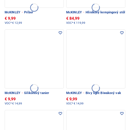
McKINLEY
·
Príbor
McKINLEY
·
Hliníkový kempingový stôl
€ 9,99
€ 84,99
VOC*
€ 12,99
VOC*
€ 119,99
McKINLEY
·
Silikónový tanier
McKINLEY
·
Bivy light Biwakový vak
€ 9,99
€ 9,99
VOC*
€ 14,99
VOC*
€ 14,99