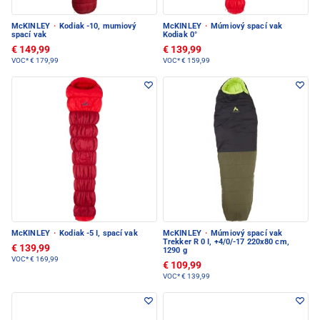
McKINLEY
·
Kodiak -10, mumiový
McKINLEY
·
Múmiový spací vak
spací vak
Kodiak 0°
€ 149,99
€ 139,99
VOC*
€ 179,99
VOC*
€ 159,99
McKINLEY
·
Kodiak -5 I, spací vak
McKINLEY
·
Múmiový spací vak
Trekker R 0 I, +4/0/-17 220x80 cm,
€ 139,99
1290 g
VOC*
€ 169,99
€ 109,99
VOC*
€ 139,99