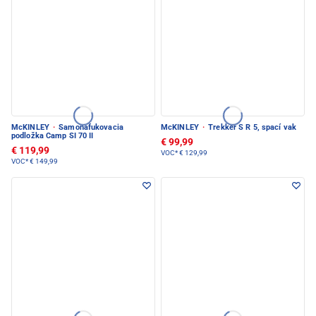
McKINLEY
·
Samonafukovacia
McKINLEY
·
Trekker S R 5, spací vak
podložka Camp SI 70 II
€ 99,99
€ 119,99
VOC*
€ 129,99
VOC*
€ 149,99