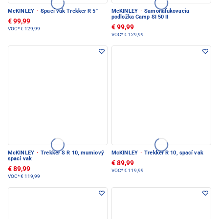
McKINLEY
·
Spací vak Trekker R 5°
McKINLEY
·
Samonafukovacia
podložka Camp SI 50 II
€ 99,99
€ 99,99
VOC*
€ 129,99
VOC*
€ 129,99
McKINLEY
·
Trekker S R 10, mumiový
McKINLEY
·
Trekker R 10, spací vak
spací vak
€ 89,99
€ 89,99
VOC*
€ 119,99
VOC*
€ 119,99