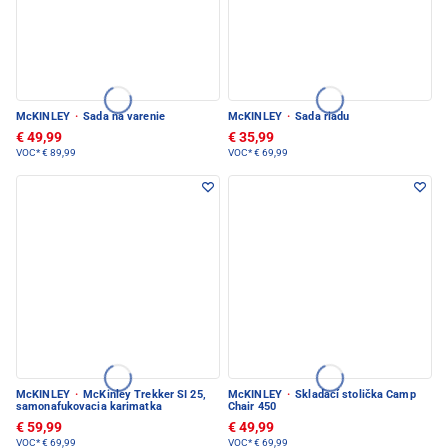
McKINLEY
·
Sada na varenie
McKINLEY
·
Sada riadu
€ 49,99
€ 35,99
VOC*
€ 89,99
VOC*
€ 69,99
McKINLEY
·
McKinley Trekker SI 25,
McKINLEY
·
Skladací stolička Camp
samonafukovacia karimatka
Chair 450
€ 59,99
€ 49,99
VOC*
€ 69,99
VOC*
€ 69,99