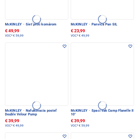
McKINLEY
·
Sieť proti komárom
McKINLEY
·
Panvica Pan SIL
€ 49,99
€ 23,99
VOC*
€ 59,99
VOC*
€ 49,99
McKINLEY
·
Nafukovacia posteľ
McKINLEY
·
Spací vak Camp Flanelle II
Double Velour Pump
10°
€ 39,99
€ 39,99
VOC*
€ 49,99
VOC*
€ 59,99