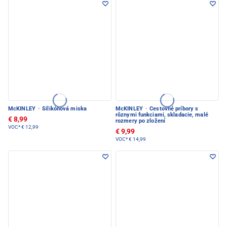
McKINLEY
·
Silikónová miska
McKINLEY
·
Cestovné príbory s
rôznymi funkciami, skladacie, malé
€ 8,99
rozmery po zložení
VOC*
€ 12,99
€ 9,99
VOC*
€ 14,99