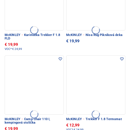
McKINLEY
·
Karimatka Trekker F 1.8
McKINLEY
·
Nisa Rug Pikniková deka
FLD
€ 19,99
€ 19,99
VOC*
€ 24,99
McKINLEY
·
Camp Chair 110 I,
McKINLEY
·
Trekker F 1.8 Termomat
kempingová stolička
€ 12,99
€ 19,99
VOC*
€ 24,99