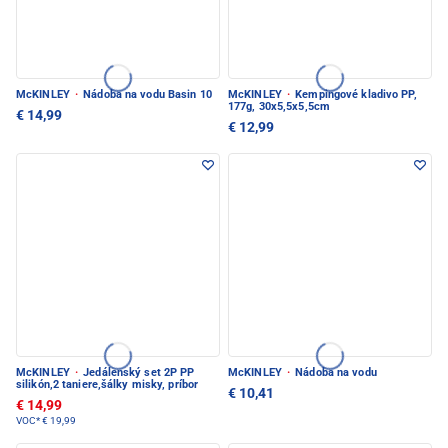
McKINLEY
·
Nádoba na vodu Basin 10
McKINLEY
·
Kempingové kladivo PP,
177g, 30x5,5x5,5cm
€ 14,99
€ 12,99
McKINLEY
·
Jedálenský set 2P PP
McKINLEY
·
Nádoba na vodu
silikón,2 taniere,šálky misky, príbor
€ 10,41
€ 14,99
VOC*
€ 19,99