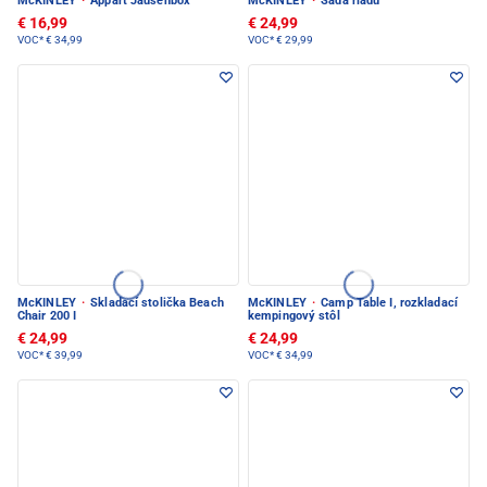
McKINLEY
·
Appart Jausenbox
McKINLEY
·
Sada riadu
€ 16,99
€ 24,99
VOC*
€ 34,99
VOC*
€ 29,99
McKINLEY
·
Skladací stolička Beach
McKINLEY
·
Camp Table I, rozkladací
Chair 200 I
kempingový stôl
€ 24,99
€ 24,99
VOC*
€ 39,99
VOC*
€ 34,99