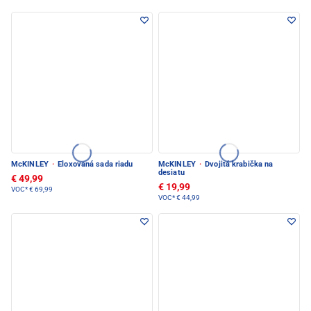
McKINLEY
·
Eloxovaná sada riadu
McKINLEY
·
Dvojitá krabička na
desiatu
€ 49,99
€ 19,99
VOC*
€ 69,99
VOC*
€ 44,99