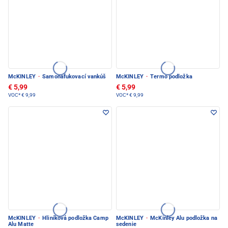
McKINLEY
·
Samonafukovací vankúš
McKINLEY
·
Termo podložka
€ 5,99
€ 5,99
VOC*
€ 9,99
VOC*
€ 9,99
McKINLEY
·
Hliníková podložka Camp
McKINLEY
·
McKinley Alu podložka na
Alu Matte
sedenie