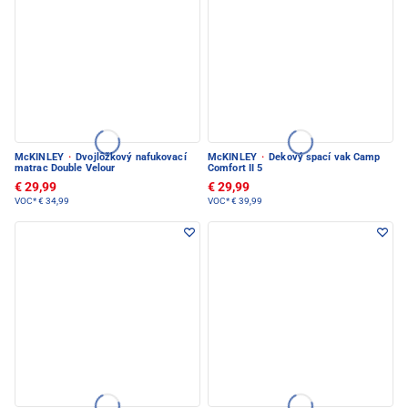
McKINLEY
·
Dvojlôžkový nafukovací
McKINLEY
·
Dekový spací vak Camp
matrac Double Velour
Comfort II 5
€ 29,99
€ 29,99
VOC*
€ 34,99
VOC*
€ 39,99