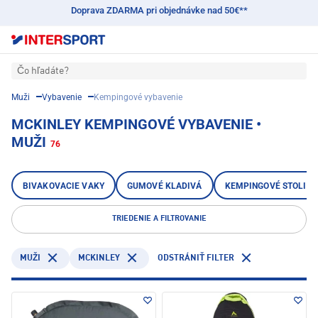
Doprava ZDARMA pri objednávke nad 50€**
Čo hľadáte?
Muži
Vybavenie
Kempingové vybavenie
MCKINLEY KEMPINGOVÉ VYBAVENIE •
MUŽI
76
BIVAKOVACIE VAKY
GUMOVÉ KLADIVÁ
KEMPINGOVÉ STOLIČK
TRIEDENIE A FILTROVANIE
MCKINLEY
MUŽI
ODSTRÁNIŤ FILTER