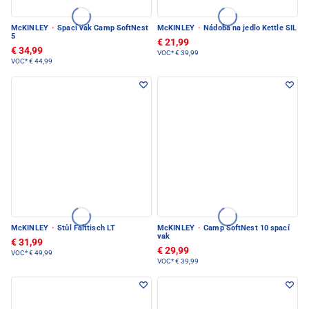
McKINLEY
·
Spací vak Camp SoftNest
McKINLEY
·
Nádoba na jedlo Kettle SIL
5
€ 21,99
€ 34,99
VOC*
€ 39,99
VOC*
€ 44,99
McKINLEY
·
Stůl Falttisch LT
McKINLEY
·
Camp SoftNest 10 spací
vak
€ 31,99
€ 29,99
VOC*
€ 49,99
VOC*
€ 39,99