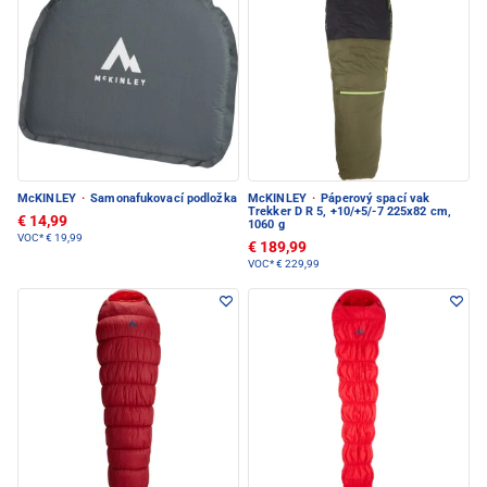
McKINLEY
·
Samonafukovací podložka
McKINLEY
·
Páperový spací vak
Trekker D R 5, +10/+5/-7 225x82 cm,
€ 14,99
1060 g
VOC*
€ 19,99
€ 189,99
VOC*
€ 229,99