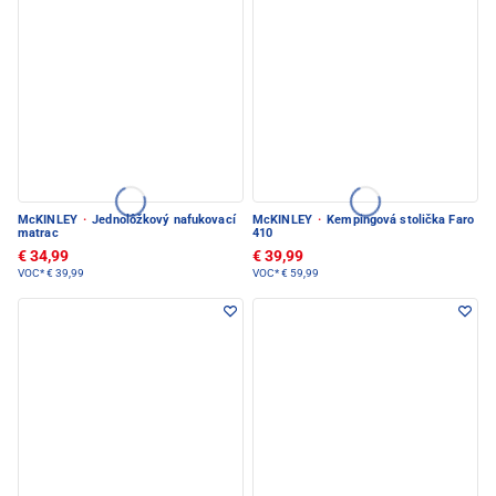
McKINLEY
·
Jednolôžkový nafukovací
McKINLEY
·
Kempingová stolička Faro
matrac
410
€ 34,99
€ 39,99
VOC*
€ 39,99
VOC*
€ 59,99