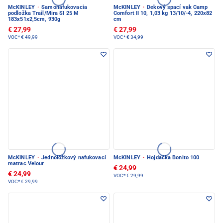
McKINLEY
·
Samonafukovacia
McKINLEY
·
Dekový spací vak Camp
podložka Trail/Mira SI 25 M
Comfort II 10, 1,03 kg 13/10/-4, 220x82
183x51x2,5cm, 930g
cm
€ 27,99
€ 27,99
VOC*
€ 49,99
VOC*
€ 34,99
McKINLEY
·
Jednolôžkový nafukovací
McKINLEY
·
Hojdačka Bonito 100
matrac Velour
€ 24,99
€ 24,99
VOC*
€ 29,99
VOC*
€ 29,99